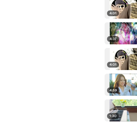
4:01
4:37
4:01
4:59
1:30