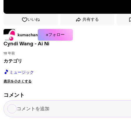
いいね
共有する
+フォロー
kumachan
Cyndi Wang - Ai Ni
18 年前
カテゴリ
🎵
ミュージック
表示を小さくする
コメント
コ
メ
ン
ト