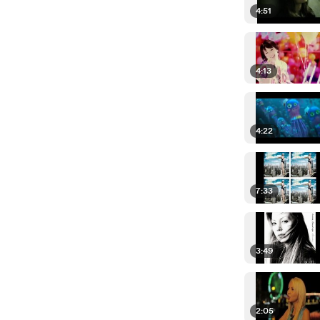
4:51
4:13
4:22
7:33
3:49
2:05