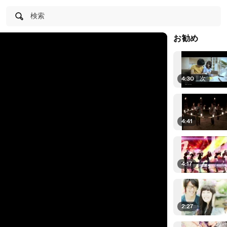
検索
お勧め
4:30
|
次
4:41
4:17
2:27