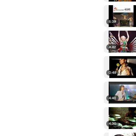
5:39
4:42
0:48
4:40
4:30