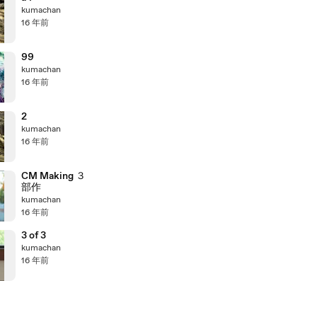
kumachan
16 年前
99
kumachan
16 年前
2
kumachan
16 年前
CM Making ３
部作
kumachan
16 年前
3 of 3
kumachan
16 年前