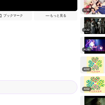
3:36
ブックマーク
もっと見る
3:32
4:26
4:52
4:52