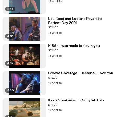
18 anni fa
2:41
Lou Reed and Luciano Pavarotti
Perfect Day 2001
SYLVIA
18 anni fa
4:01
KISS - I was made for lovin you
SYLVIA
18 anni fa
4:37
Groove Coverage - Because I Love You
SYLVIA
18 anni fa
5:20
Kasia Stankiewicz - Schyłek Lata
SYLVIA
18 anni fa