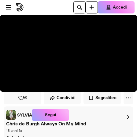
Vai al lettore
Passa al contenuto principale
Accedi
6
Condividi
Segnalibro
Segui
SYLVIA
Chris de Burgh Always On My Mind
18 anni fa