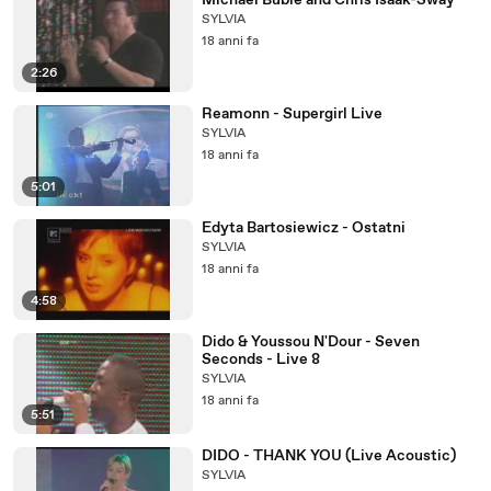
Michael Buble and Chris Isaak-Sway
SYLVIA
18 anni fa
2:26
Reamonn - Supergirl Live
SYLVIA
18 anni fa
5:01
Edyta Bartosiewicz - Ostatni
SYLVIA
18 anni fa
4:58
Dido & Youssou N'Dour - Seven
Seconds - Live 8
SYLVIA
18 anni fa
5:51
DIDO - THANK YOU (Live Acoustic)
SYLVIA