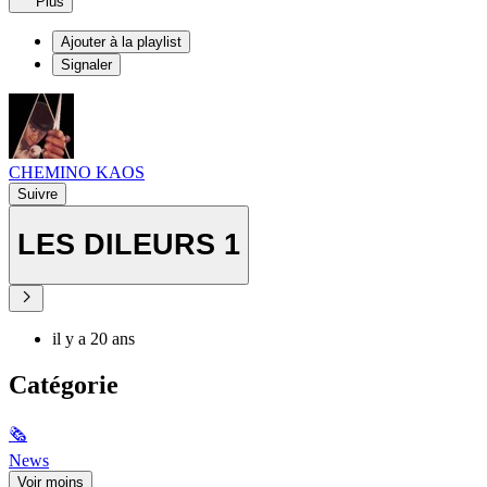
Plus
Ajouter à la playlist
Signaler
CHEMINO KAOS
Suivre
LES DILEURS 1
il y a 20 ans
Catégorie
🗞
News
Voir moins