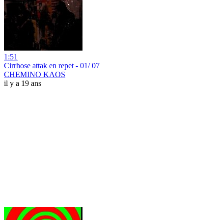
1:51
Cirrhose attak en repet - 01/ 07
CHEMINO KAOS
il y a 19 ans