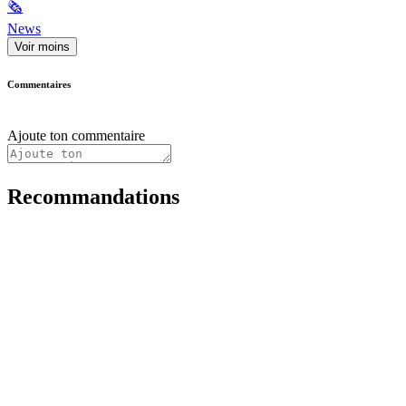
🗞
News
Voir moins
Commentaires
Ajoute ton commentaire
Recommandations