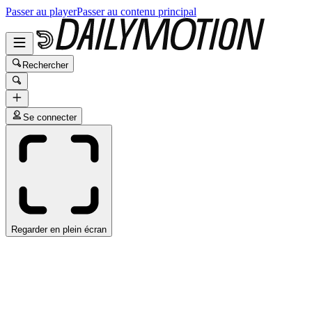
Passer au player
Passer au contenu principal
Rechercher
Se connecter
Regarder en plein écran