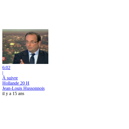
6:02
|
À suivre
Hollande 20 H
Jean-Louis Hussonnois
il y a 15 ans