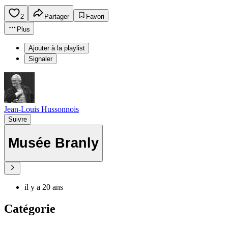
2
Partager
Favori
Plus
Ajouter à la playlist
Signaler
Jean-Louis Hussonnois
Suivre
Musée Branly
il y a 20 ans
Catégorie