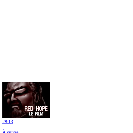
28:13
|
À suivre