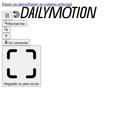
Passer au player
Passer au contenu principal
Rechercher
Se connecter
Regarder en plein écran