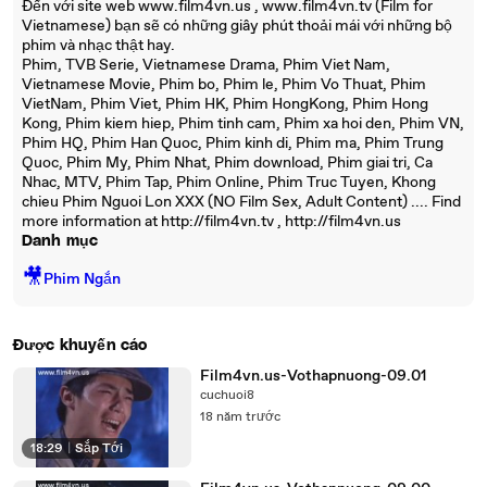
Đến với site web www.film4vn.us , www.film4vn.tv (Film for
Vietnamese) bạn sẽ có những giây phút thoải mái với những bộ
phim và nhạc thật hay.
Phim, TVB Serie, Vietnamese Drama, Phim Viet Nam,
Vietnamese Movie, Phim bo, Phim le, Phim Vo Thuat, Phim
VietNam, Phim Viet, Phim HK, Phim HongKong, Phim Hong
Kong, Phim kiem hiep, Phim tinh cam, Phim xa hoi den, Phim VN,
Phim HQ, Phim Han Quoc, Phim kinh di, Phim ma, Phim Trung
Quoc, Phim My, Phim Nhat, Phim download, Phim giai tri, Ca
Nhac, MTV, Phim Tap, Phim Online, Phim Truc Tuyen, Khong
chieu Phim Nguoi Lon XXX (NO Film Sex, Adult Content) .... Find
more information at http://film4vn.tv , http://film4vn.us
Danh mục
🎥
Phim Ngắn
Được khuyến cáo
Film4vn.us-Vothapnuong-09.01
cuchuoi8
18 năm trước
18:29
|
Sắp Tới