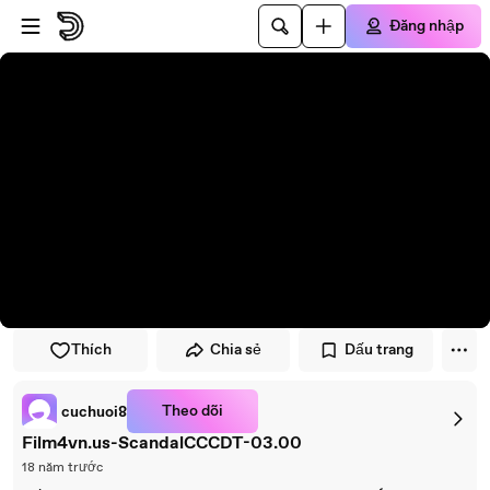
Đi đến trình phát
Đi đến nội dung chính
Đăng nhập
Thích
Chia sẻ
Dấu trang
Theo dõi
cuchuoi8
Film4vn.us-ScandalCCCDT-03.00
18 năm trước