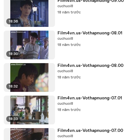
Film4vn.us-Vothapnuong-09.00
cuchuoi8
18 năm trước
18:36
Film4vn.us-Vothapnuong-08.01
cuchuoi8
18 năm trước
18:30
Film4vn.us-Vothapnuong-08.00
cuchuoi8
18 năm trước
18:32
Film4vn.us-Vothapnuong-07.01
cuchuoi8
18 năm trước
18:33
Film4vn.us-Vothapnuong-07.00
cuchuoi8