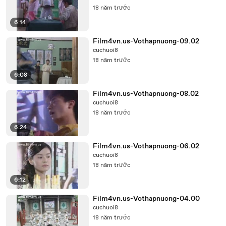
18 năm trước
6:14
Film4vn.us-Vothapnuong-09.02
cuchuoi8
18 năm trước
6:08
Film4vn.us-Vothapnuong-08.02
cuchuoi8
18 năm trước
6:24
Film4vn.us-Vothapnuong-06.02
cuchuoi8
18 năm trước
6:12
Film4vn.us-Vothapnuong-04.00
cuchuoi8
18 năm trước