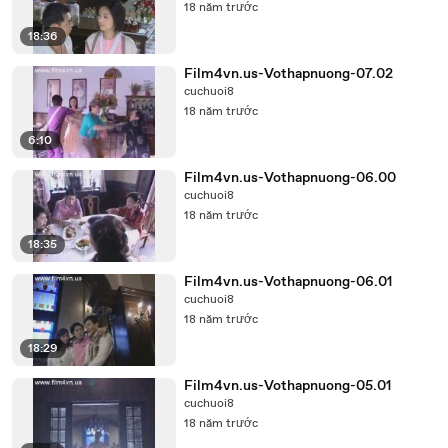
18 năm trước
18:36
Film4vn.us-Vothapnuong-07.02
cuchuoi8
18 năm trước
6:10
Film4vn.us-Vothapnuong-06.00
cuchuoi8
18 năm trước
18:35
Film4vn.us-Vothapnuong-06.01
cuchuoi8
18 năm trước
18:29
Film4vn.us-Vothapnuong-05.01
cuchuoi8
18 năm trước