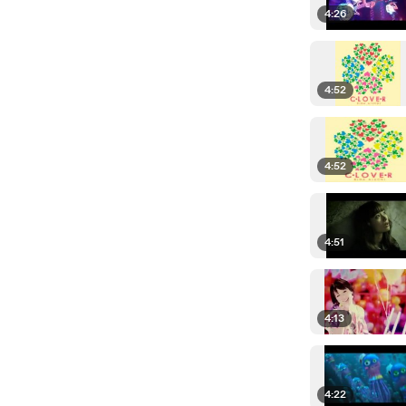
4:26
4:52
4:52
4:51
4:13
4:22