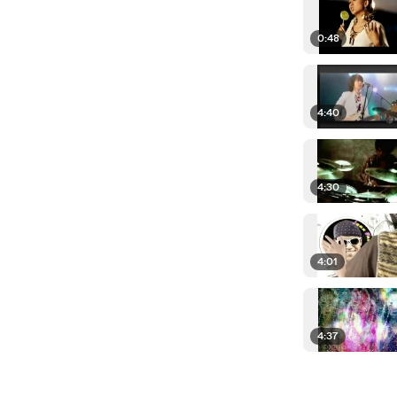
0:48
4:40
4:30
4:01
4:37