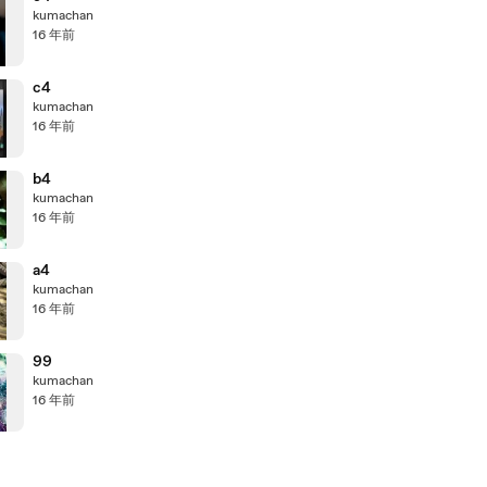
kumachan
16 年前
c4
kumachan
16 年前
b4
kumachan
16 年前
a4
kumachan
16 年前
99
kumachan
16 年前