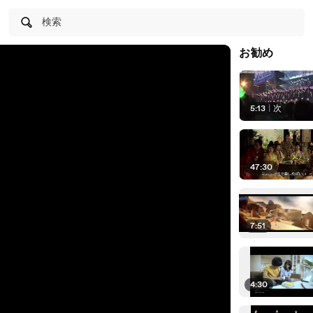
検索
お勧め
5:13
|
次
47:30
7:51
4:30