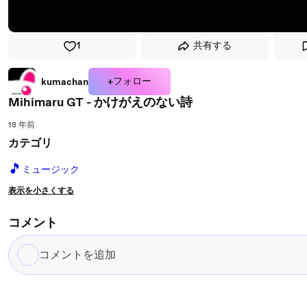
1
共有する
+フォロー
kumachan
Mihimaru GT - かけがえのない詩
18 年前
カテゴリ
🎵
ミュージック
表示を小さくする
コメント
コ
メ
ン
ト