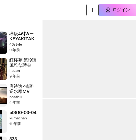
ログイン
欅坂46【Wー
KEYAKIZAKA
の詩】
46style
9 年前
紅楼夢 第18話
風雅な詩会
hozon
9 年前
唐诗逸-鸿音~
逆水寒MV
boathill
4 年前
p0610-03-04
kumachan
11 年前
333