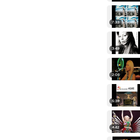
7:33
3:49
2:05
5:39
4:42