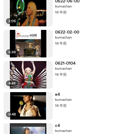
0622-06-00
kumachan
16 年前
2:05
0622-02-00
kumachan
16 年前
5:39
0621-0104
kumachan
16 年前
4:42
e4
kumachan
16 年前
0:48
c4
kumachan