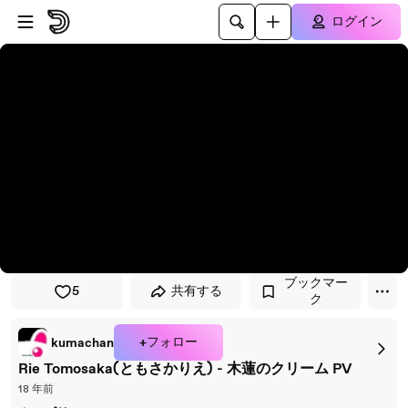
プレイヤーにスキップ
メインコンテンツにスキップ
ログイン
ブックマー
5
共有する
ク
+フォロー
kumachan
Rie Tomosaka(ともさかりえ) - 木蓮のクリーム PV
18 年前