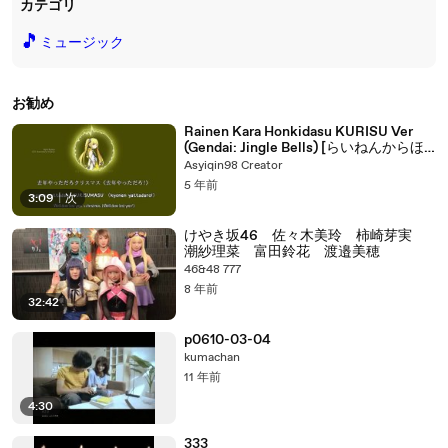
カテゴリ
🎵
ミュージック
お勧め
Rainen Kara Honkidasu KURISU Ver
(Gendai: Jingle Bells) [らいねんからほ
んきだすKURISU Ver（原題：Jingle
Asyiqin98 Creator
Bells）] - Hijiri Kurisu (lyrics)
5 年前
3:09
|
次
けやき坂46 佐々木美玲 柿崎芽実
潮紗理菜 富田鈴花 渡邉美穂
46&48 777
8 年前
32:42
p0610-03-04
kumachan
11 年前
4:30
333