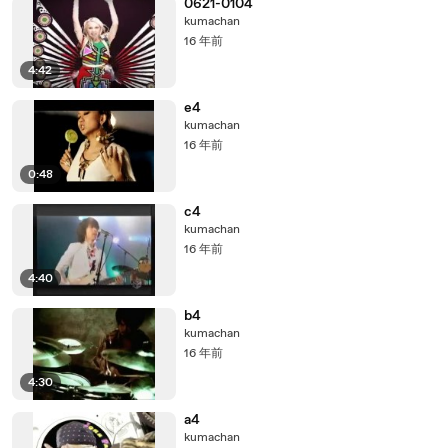
0621-0104
kumachan
16 年前
4:42
e4
kumachan
16 年前
0:48
c4
kumachan
16 年前
4:40
b4
kumachan
16 年前
4:30
a4
kumachan