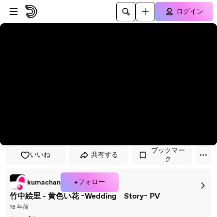
プレイヤーにスキップ
メインコンテンツにスキップ
ログイン
ブックマー
いいね
共有する
ク
+フォロー
kumachan
竹中絵里 - 黄色い花 ~Wedding Story~ PV
18 年前