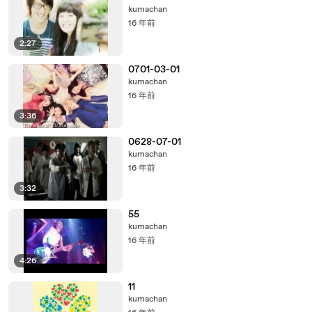
kumachan
16 年前
2:27
0701-03-01
kumachan
16 年前
3:36
0628-07-01
kumachan
16 年前
3:32
55
kumachan
16 年前
4:26
11
kumachan