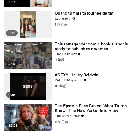
3:27
Quand tu finis ta journée de taf…
Laurène ✨
1 週間前
0:12
This transgender comic book author is
ready to publish as a woman
The Daily Dot
9 年前
5:16
#SEXY: Hailey Baldwin
PAPER Magazine
10 年前
1:05
The Epstein Files Reveal What Trump
Knew | The New Yorker Interview
The New Yorker
6 か月前
32:23