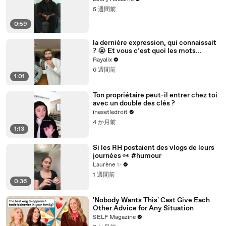
5 週間前
0:59
la dernière expression, qui connaissait
? 😭 Et vous c’est quoi les mots
insolites que vous utilisez mdr
Rayalix
6 週間前
1:01
Ton propriétaire peut-il entrer chez toi
avec un double des clés ?
inesetledroit
4 か月前
1:13
Si les RH postaient des vlogs de leurs
journées 👀 #humour
Laurène ✨
1 週間前
0:36
'Nobody Wants This' Cast Give Each
Other Advice for Any Situation
SELF Magazine