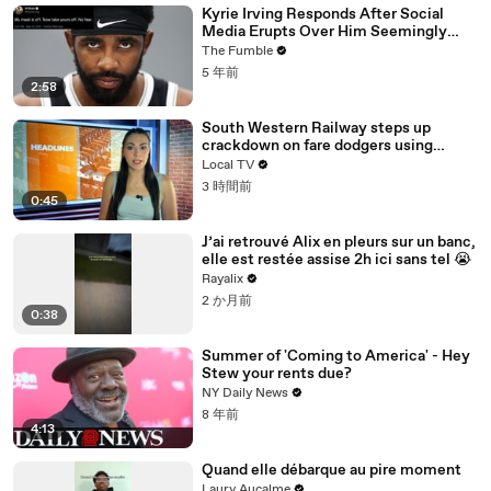
Kyrie Irving Responds After Social
Media Erupts Over Him Seemingly
Coming Out As An Anti-Masker
The Fumble
5 年前
2:58
South Western Railway steps up
crackdown on fare dodgers using
ticket loophole
Local TV
3 時間前
0:45
J’ai retrouvé Alix en pleurs sur un banc,
elle est restée assise 2h ici sans tel 😭
Rayalix
2 か月前
0:38
Summer of 'Coming to America' - Hey
Stew your rents due?
NY Daily News
8 年前
4:13
Quand elle débarque au pire moment
Laury Aucalme