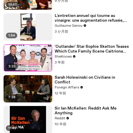
9 か月前
13:57
L'entretien annuel qui tourne au
vinaigre: une augmentation refusée,
des excuses bidons et la vraie vie des
Guillaume Genou
employés
3 か月前
1:54
'Outlander' Star Sophie Skelton Teases
Which Cute Family Scene Caitríona
Balfe Directed & Gives the Ultimate
SheKnows
Sam Heughan Impersonation
3 年前
3:32
Sarah Holewinski on Civilians in
Conflict
Foreign Affairs
12 年前
7:38
Sir Ian McKellen: Reddit Ask Me
Anything
Reddit
10 年前
11:49