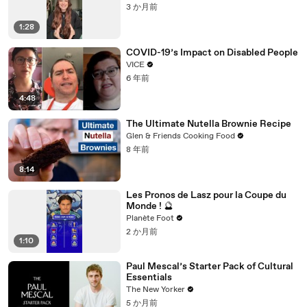
3 か月前
1:28
COVID-19’s Impact on Disabled People
VICE
6 年前
4:48
The Ultimate Nutella Brownie Recipe
Glen & Friends Cooking Food
8 年前
8:14
Les Pronos de Lasz pour la Coupe du
Monde ! 🔮
Planète Foot
2 か月前
1:10
Paul Mescal’s Starter Pack of Cultural
Essentials
The New Yorker
5 か月前