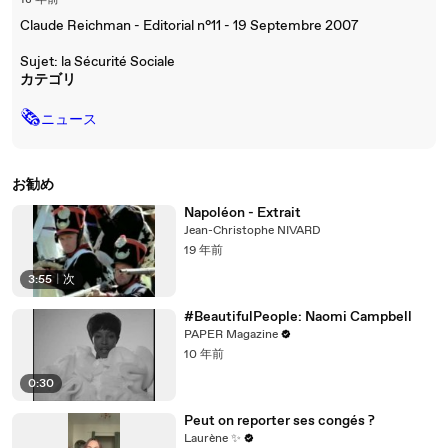
18 年前
Claude Reichman - Editorial n°11 - 19 Septembre 2007
Sujet: la Sécurité Sociale
カテゴリ
🗞
ニュース
お勧め
Napoléon - Extrait
Jean-Christophe NIVARD
19 年前
3:55
|
次
#BeautifulPeople: Naomi Campbell
PAPER Magazine
10 年前
0:30
Peut on reporter ses congés ?
Laurène ✨