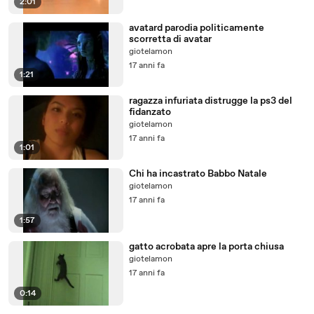
2:01
avatard parodia politicamente
scorretta di avatar
giotelamon
17 anni fa
1:21
ragazza infuriata distrugge la ps3 del
fidanzato
giotelamon
17 anni fa
1:01
Chi ha incastrato Babbo Natale
giotelamon
17 anni fa
1:57
gatto acrobata apre la porta chiusa
giotelamon
17 anni fa
0:14