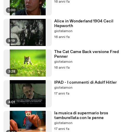
16 anni fa
1:00
Alice in Wonderland 1904 Cecil
Hepworth
giotelamon
16 anni fa
8:19
The Cat Came Back versione Fred
Penner
giotelamon
16 anni fa
3:28
IPAD - I commenti di Adolf Hitler
giotelamon
17 anni fa
4:01
la musica di supermario bros
tamburellata con le penne
giotelamon
17 anni fa