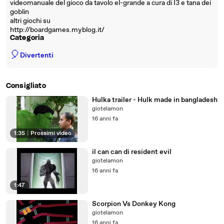
videomanuale del gioco da tavolo el-grande a cura di I3 e tana dei
goblin
altri giochi su
http://boardgames.myblog.it/
Categoria
🎈
Divertenti
Consigliato
Hulka trailer - Hulk made in bangladesh
giotelamon
16 anni fa
1:35
|
Prossimi video
il can can di resident evil
giotelamon
16 anni fa
1:47
Scorpion Vs Donkey Kong
giotelamon
16 anni fa