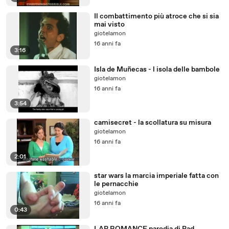
Il combattimento più atroce che si sia
mai visto
giotelamon
16 anni fa
3:16
Isla de Muñecas - l isola delle bambole
giotelamon
16 anni fa
3:54
camisecret - la scollatura su misura
giotelamon
16 anni fa
2:01
star wars la marcia imperiale fatta con
le pernacchie
giotelamon
16 anni fa
0:43