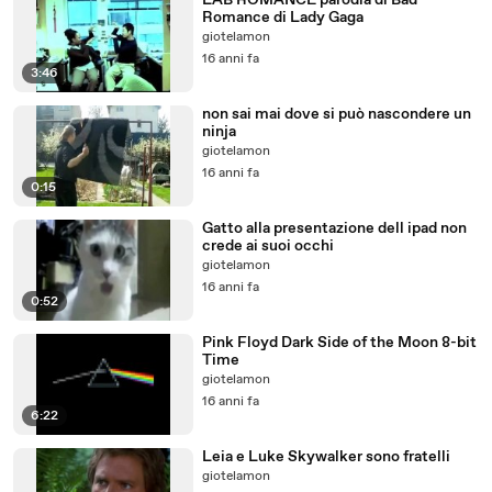
LAB ROMANCE parodia di Bad
Romance di Lady Gaga
giotelamon
16 anni fa
3:46
non sai mai dove si può nascondere un
ninja
giotelamon
16 anni fa
0:15
Gatto alla presentazione dell ipad non
crede ai suoi occhi
giotelamon
16 anni fa
0:52
Pink Floyd Dark Side of the Moon 8-bit
Time
giotelamon
16 anni fa
6:22
Leia e Luke Skywalker sono fratelli
giotelamon