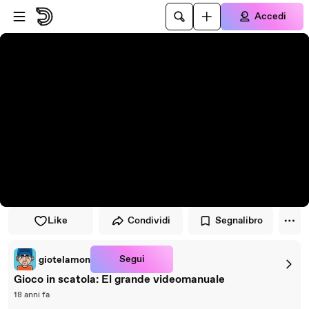
Vai al lettore
Passa al contenuto principale
Accedi
Like
Condividi
Segnalibro
Segui
giotelamon
Gioco in scatola: El grande videomanuale
18 anni fa