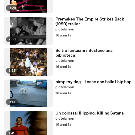
0:24
Premakes The Empire Strikes Back
(1950) trailer
giotelamon
16 anni fa
2:53
Se tre fantasmi infestano una
biblioteca
giotelamon
16 anni fa
3:35
pimp my dog- il cane che balla l hip hop
giotelamon
16 anni fa
0:14
Un colossal filippino: Killing Satana
giotelamon
16 anni fa
1:41