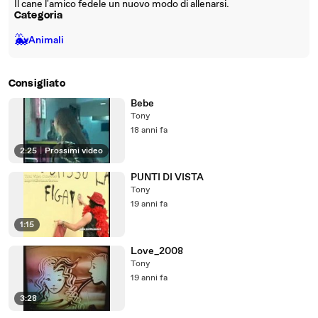
Il cane l'amico fedele un nuovo modo di allenarsi.
Categoria
🐳
Animali
Consigliato
Bebe
Tony
18 anni fa
2:25
|
Prossimi video
PUNTI DI VISTA
Tony
19 anni fa
1:15
Love_2008
Tony
19 anni fa
3:28