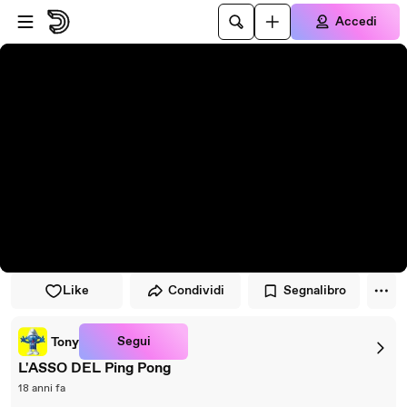
Vai al lettore
Passa al contenuto principale
Accedi
Like
Condividi
Segnalibro
Segui
Tony
L'ASSO DEL Ping Pong
18 anni fa