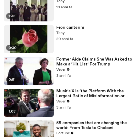
Tony
19 anni fa
1:32
Fiori canterini
Tony
20 anni fa
0:30
Former Aide Claims She Was Asked to
Make a ‘Hit List’ For Trump
Veuer
3 anni fa
0:51
Musk’s X Is ‘the Platform With the
Largest Ratio of Misinformation or
Disinformation’ Amongst All Social
Veuer
Media Platforms
3 anni fa
1:08
59 companies that are changing the
world: From Tesla to Chobani
Fortune