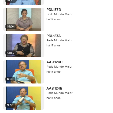
14:26
PDL157B
Rede Mundo Maior
há 17 anos
14:04
PDL157A
Rede Mundo Maior
há 17 anos
12:59
AAB 124C
Rede Mundo Maior
há 17 anos
6:35
AAB 124B
Rede Mundo Maior
há 17 anos
9:55