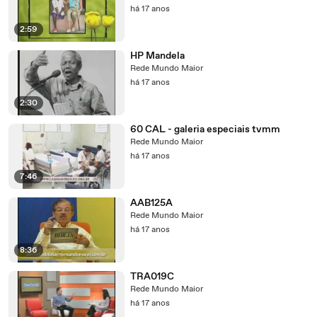
há 17 anos
2:59
HP Mandela
Rede Mundo Maior
há 17 anos
2:30
60 CAL - galeria especiais tvmm
Rede Mundo Maior
há 17 anos
7:46
AAB125A
Rede Mundo Maior
há 17 anos
8:36
TRA019C
Rede Mundo Maior
há 17 anos