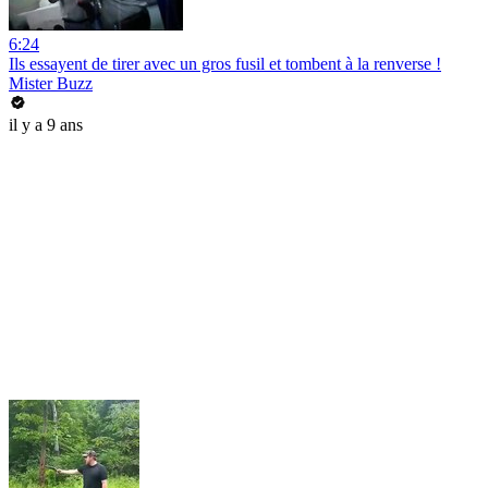
6:24
Ils essayent de tirer avec un gros fusil et tombent à la renverse !
Mister Buzz
il y a 9 ans