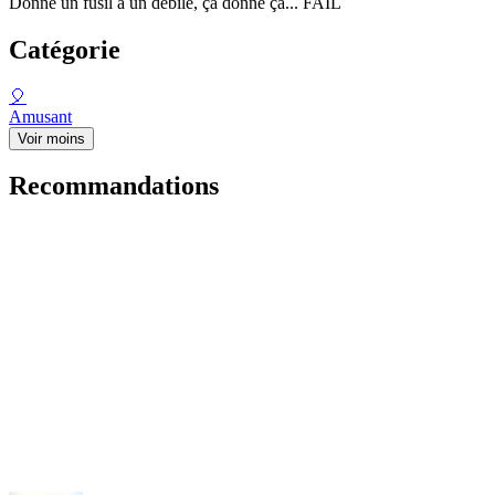
Donne un fusil à un débile, ça donne ça... FAIL
Catégorie
🎈
Amusant
Voir moins
Recommandations