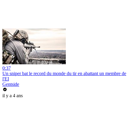
0:37
Un sniper bat le record du monde du tir en abattant un membre de
l'EI
Gentside
il y a 4 ans