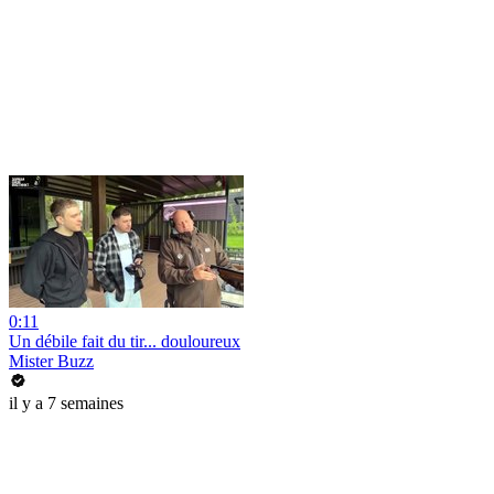
0:11
Un débile fait du tir... douloureux
Mister Buzz
il y a 7 semaines