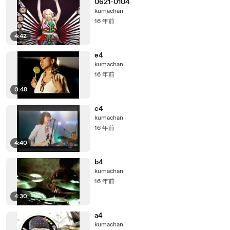
0621-0104
kumachan
16 年前
4:42
e4
kumachan
16 年前
0:48
c4
kumachan
16 年前
4:40
b4
kumachan
16 年前
4:30
a4
kumachan