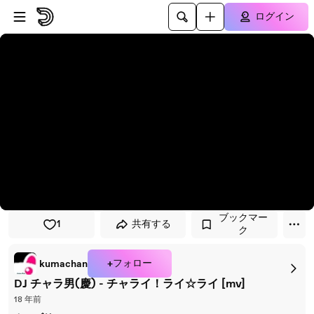
プレイヤーにスキップ
メインコンテンツにスキップ
ログイン
ブックマー
1
共有する
ク
+フォロー
kumachan
DJ チャラ男(慶) - チャライ！ライ☆ライ [mv]
18 年前