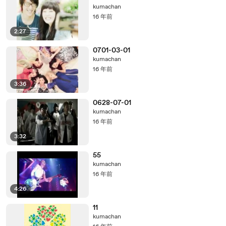
kumachan
16 年前
2:27
0701-03-01
kumachan
16 年前
3:36
0628-07-01
kumachan
16 年前
3:32
55
kumachan
16 年前
4:26
11
kumachan