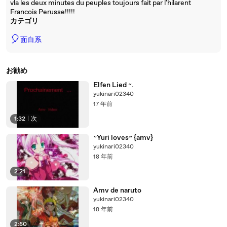
vla les deux minutes du peuples toujours fait par l'hilarent
Francois Perusse!!!!!
カテゴリ
🎈
面白系
お勧め
Elfen Lied ~.
yukinari02340
17 年前
1:32
|
次
~Yuri loves~ {amv}
yukinari02340
18 年前
2:21
Amv de naruto
yukinari02340
18 年前
2:50