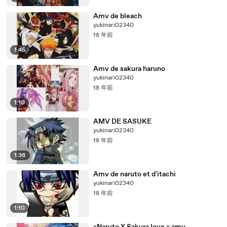
Amv de bleach
yukinari02340
18 年前
1:45
Amv de sakura haruno
yukinari02340
18 年前
1:10
AMV DE SASUKE
yukinari02340
18 年前
1:36
Amv de naruto et d'itachi
yukinari02340
18 年前
1:10