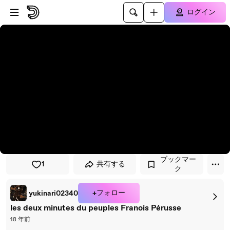
プレイヤーにスキップ
メインコンテンツにスキップ
ログイン
ブックマー
1
共有する
ク
+フォロー
yukinari02340
les deux minutes du peuples Franois Pérusse
18 年前