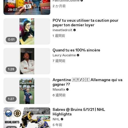
FastGoodCuisine
2 か月前
28:07
POV tu veux utiliser ta caution pour
payer ton dernier loyer
inesetledroit
1 週間前
0:51
Quand tu es 100% sincère
Laury Aucalme
7 週間前
1:28
Argentine 🇦🇷/🇩🇪 Allemagne qui va
gagner ??
Maxallix
6 週間前
1:27
Sabres @ Bruins 5/1/21 | NHL
Highlights
NHL
5 年前