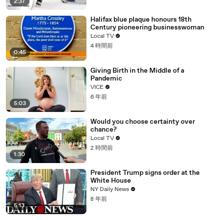
2:37
Halifax blue plaque honours 18th
Century pioneering businesswoman
Local TV
4 時間前
0:45
Giving Birth in the Middle of a
Pandemic
VICE
6 年前
5:03
Would you choose certainty over
chance?
Local TV
2 時間前
1:30
President Trump signs order at the
White House
NY Daily News
8 年前
5:13