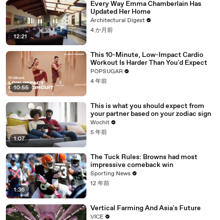
Every Way Emma Chamberlain Has
Updated Her Home
Architectural Digest
4 か月前
12:21
This 10-Minute, Low-Impact Cardio
Workout Is Harder Than You'd Expect
POPSUGAR
4 年前
10:55
This is what you should expect from
your partner based on your zodiac sign
Wochit
5 年前
1:07
The Tuck Rules: Browns had most
impressive comeback win
Sporting News
12 年前
1:36
Vertical Farming And Asia's Future
VICE