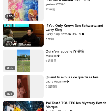
~Naruto X Sakura love ~ amv
yukinari02340
18 年前
1:50
If You Only Knew: Ben Schwartz and
Larry King
Larry King Now on Ora.TV
6 年前
8:12
Qui s’en rappelle ?? 🤩🤩
Maxallix
1 週間前
0:29
Quand tu avoues ce que tu as fais
Laury Aucalme
6 週間前
1:31
J’ai Testé TOUTES les Mystery Box de
Marque