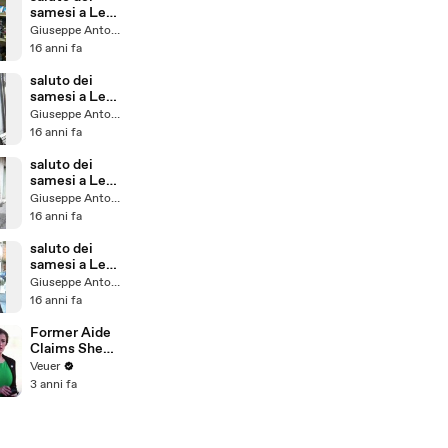
samesi a Leo
e Melania ( in
Giuseppe Antonelli
Australia) p19
16 anni fa
saluto dei
samesi a Leo
e Melania ( in
Giuseppe Antonelli
Australia) p21
16 anni fa
saluto dei
samesi a Leo
e Melania ( in
Giuseppe Antonelli
Australia) p17
16 anni fa
saluto dei
samesi a Leo
e Melania ( in
Giuseppe Antonelli
Australia) p15
16 anni fa
Former Aide
Claims She
Was Asked to
Veuer
Make a ‘Hit
3 anni fa
List’ For
Trump