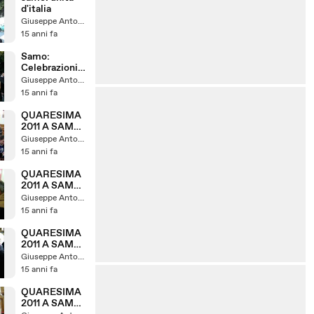
d'italia
Giuseppe Antonelli
15 anni fa
Samo:
Celebrazioni
150°anniversa
Giuseppe Antonelli
rio Unità
15 anni fa
d'Italia pt 1
QUARESIMA
2011 A SAMO:
LA PRIMA
Giuseppe Antonelli
VIA CRUCIS
15 anni fa
PT4
QUARESIMA
2011 A SAMO:
LA PRIMA
Giuseppe Antonelli
VIA CRUCIS
15 anni fa
PT3
QUARESIMA
2011 A SAMO:
LA PRIMA
Giuseppe Antonelli
VIA CRUCIS
15 anni fa
PT2
QUARESIMA
2011 A SAMO: