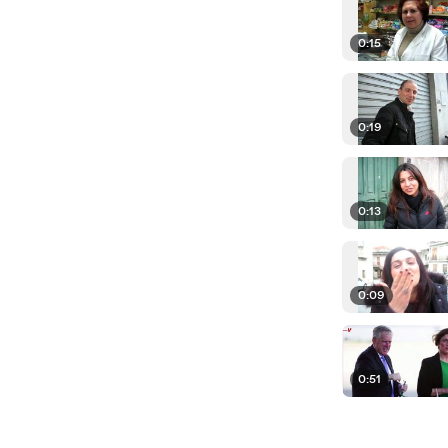
0:15
0:19
0:13
0:09
0:51