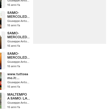
LA PRIMA
Giuseppe Antonelli
VIA CRUCIS
15 anni fa
SAMO-
MERCOLEDI
DELLE
Giuseppe Antonelli
CENERI PT 2
15 anni fa
SAMO-
MERCOLEDI
DELLE
Giuseppe Antonelli
CENERI PT 1
15 anni fa
SAMO-
MERCOLEDI
DELLE
Giuseppe Antonelli
CENERI:
15 anni fa
WWW.TUTTO
SAMO.IT
www.tuttosa
mo.it:
Carnevale a
Giuseppe Antonelli
Samo Rc
15 anni fa
MALTEMPO
A SAMO: LA
SORGENTE
Giuseppe Antonelli
DI IRNA
15 anni fa