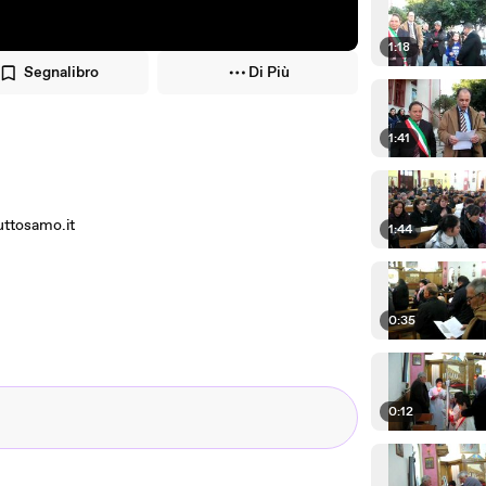
1:18
Segnalibro
Di Più
1:41
tosamo.it
1:44
0:35
0:12