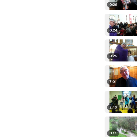
0:29
0:24
0:25
7:01
2:46
0:17