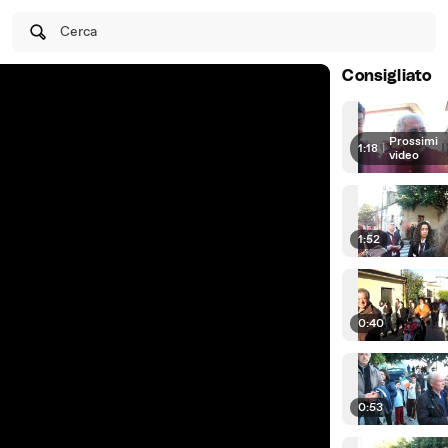
Cerca
Consigliato
Prossimi
1:18
|
video
1:52
0:40
0:53