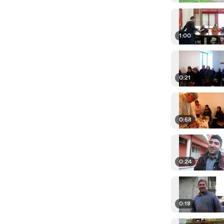
1:00
0:21
0:58
0:24
0:18