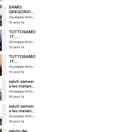
SAMO:
GREGORIO
BRUZZANITI
Giuseppe Antonelli
ABBANDONA
15 anni fa
L'AULA DEL
CONSIGLIO
TUTTOSAMO
.IT:
COMM.DEFU
Giuseppe Antonelli
NTI PRIMO
15 anni fa
LUNEDI DEL
MESE 2
TUTTOSAMO
.IT:
COMM.DEFU
Giuseppe Antonelli
NTI PRIMO
15 anni fa
LUNEDI DEL
MESE
saluti samesi
a leo melania
in australia (
Giuseppe Antonelli
enzo)
16 anni fa
saluti samesi
a leo melania
in australia
Giuseppe Antonelli
16 anni fa
saluto dei