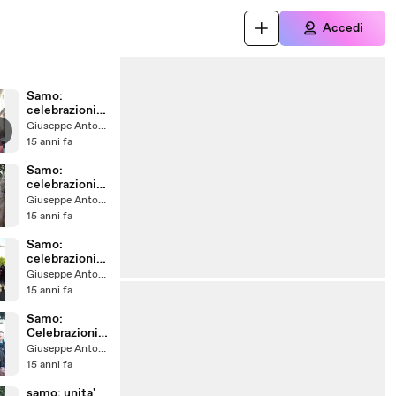
Accedi
Samo:
celebrazioni
150°
Giuseppe Antonelli
anniversario
15 anni fa
unita' Italia pt
6
Samo:
celebrazioni
150°
Giuseppe Antonelli
anniversario
15 anni fa
unita' Italia pt
5
Samo:
celebrazioni
150°
Giuseppe Antonelli
anniversario
15 anni fa
unita' Italia pt
4
Samo:
Celebrazioni
150°anniversa
Giuseppe Antonelli
rio Unità
15 anni fa
d'Italia pt 3
samo: unita'