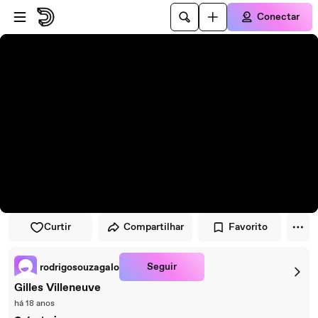
Pular para o player
Ir para o conteúdo principal
Conectar
Curtir
Compartilhar
Favorito
Seguir
rodrigosouzagalo
Gilles Villeneuve
há 18 anos