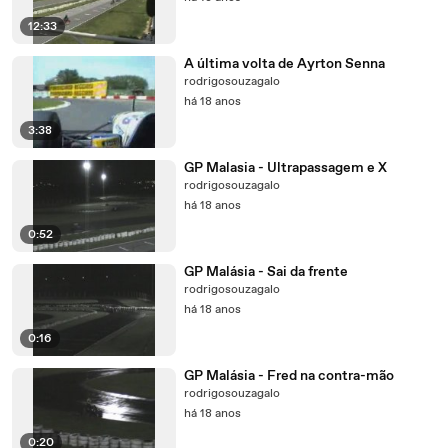
12:33
A última volta de Ayrton Senna
rodrigosouzagalo
há 18 anos
3:38
GP Malasia - Ultrapassagem e X
rodrigosouzagalo
há 18 anos
0:52
GP Malásia - Sai da frente
rodrigosouzagalo
há 18 anos
0:16
GP Malásia - Fred na contra-mão
rodrigosouzagalo
há 18 anos
0:20