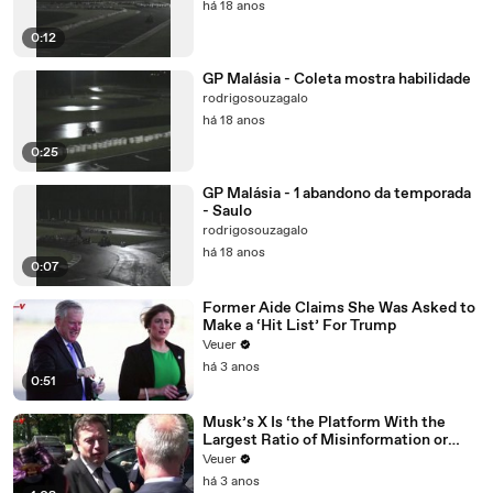
há 18 anos
0:12
GP Malásia - Coleta mostra habilidade
rodrigosouzagalo
há 18 anos
0:25
GP Malásia - 1 abandono da temporada
- Saulo
rodrigosouzagalo
há 18 anos
0:07
Former Aide Claims She Was Asked to
Make a ‘Hit List’ For Trump
Veuer
há 3 anos
0:51
Musk’s X Is ‘the Platform With the
Largest Ratio of Misinformation or
Disinformation’ Amongst All Social
Veuer
Media Platforms
há 3 anos