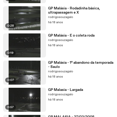
GP Malásia - Rodadinha básica,
ultrapassagem e X
rodrigosouzagalo
há 18 anos
0:28
GP Malásia - E o coleta roda
rodrigosouzagalo
há 18 anos
0:19
GP Malásia - 1° abandono da temporada
- Saulo
rodrigosouzagalo
há 18 anos
0:07
GP Malasia - Largada
rodrigosouzagalo
há 18 anos
0:57