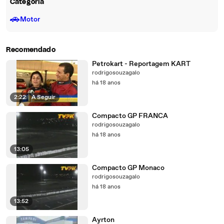
Categoria
🚗
Motor
Recomendado
Petrokart - Reportagem KART
rodrigosouzagalo
há 18 anos
2:22
|
A Seguir
Compacto GP FRANCA
rodrigosouzagalo
há 18 anos
13:05
Compacto GP Monaco
rodrigosouzagalo
há 18 anos
13:52
Ayrton