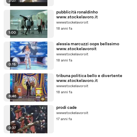
3:07
pubblicità ronaldinho
www.stockelavoro.it
wwwstockelavoroit
18 anni fa
1:00
alessia marcuzzi oops bellssimo
www.stockelavoroit
wwwstockelavoroit
18 anni fa
0:15
tribuna politica bello e divertente
www.stockelavoro.it
wwwstockelavoroit
18 anni fa
6:46
prodi cade
wwwstockelavoroit
17 anni fa
0:37