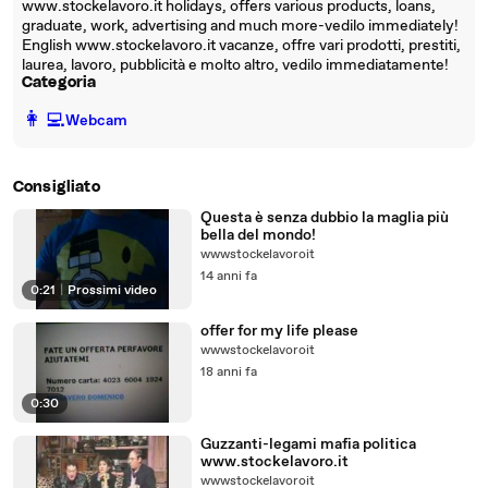
www.stockelavoro.it holidays, offers various products, loans,
graduate, work, advertising and much more-vedilo immediately!
English www.stockelavoro.it vacanze, offre vari prodotti, prestiti,
laurea, lavoro, pubblicità e molto altro, vedilo immediatamente!
Categoria
️👩‍💻️
Webcam
Consigliato
Questa è senza dubbio la maglia più
bella del mondo!
wwwstockelavoroit
14 anni fa
0:21
|
Prossimi video
offer for my life please
wwwstockelavoroit
18 anni fa
0:30
Guzzanti-legami mafia politica
www.stockelavoro.it
wwwstockelavoroit