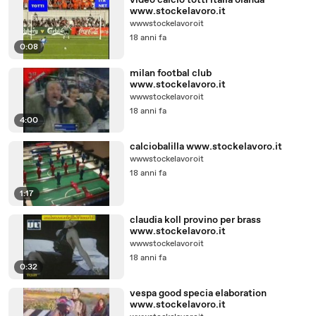
video calcio totti italia olanda
www.stockelavoro.it
wwwstockelavoroit
18 anni fa
0:08
milan footbal club
www.stockelavoro.it
wwwstockelavoroit
18 anni fa
4:00
calciobalilla www.stockelavoro.it
wwwstockelavoroit
18 anni fa
1:17
claudia koll provino per brass
www.stockelavoro.it
wwwstockelavoroit
18 anni fa
0:32
vespa good specia elaboration
www.stockelavoro.it