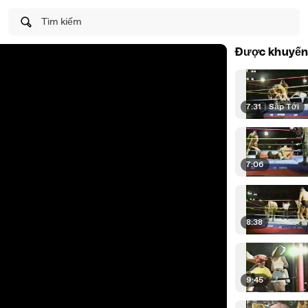
Tìm kiếm
Được khuyến
7:31
|
Sắp Tới
7:06
8:38
9:45