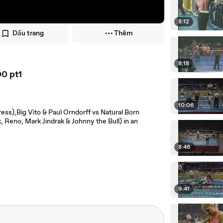
8:12
Dấu trang
Thêm
8:18
00 pt1
10:06
ess),Big Vito & Paul Orndorff vs Natural Born
 Reno, Mark Jindrak & Johnny the Bull) in an
8:46
9:41