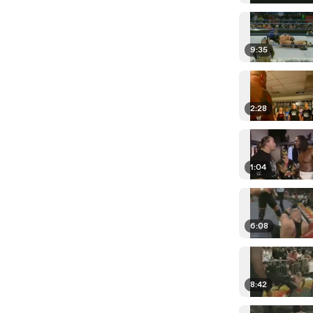
9:35
2:28
1:04
6:08
8:42