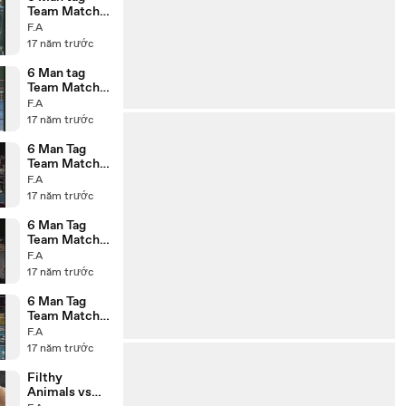
Team Match
P1
F.A
17 năm trước
6 Man tag
Team Match
P2
F.A
17 năm trước
6 Man Tag
Team Match
14.11.95 P3
F.A
17 năm trước
6 Man Tag
Team Match
14.11.95 P2
F.A
17 năm trước
6 Man Tag
Team Match
14.11.95 P1
F.A
17 năm trước
Filthy
Animals vs