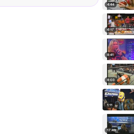
4:44
6:17
8:41
8:03
1:11
17:49