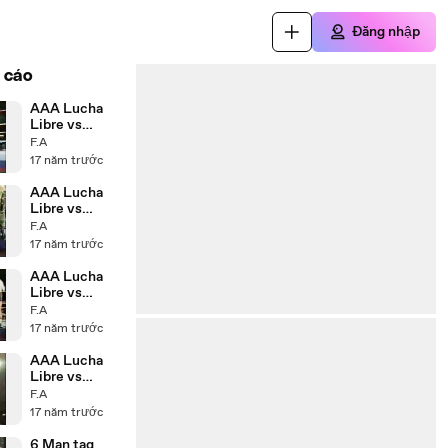
Đăng nhập
 cáo
AAA Lucha
Libre vs
Wrestling
F.A
USA P4
17 năm trước
AAA Lucha
Libre vs
Wrestling
F.A
USA P3
17 năm trước
AAA Lucha
Libre vs
Wrestling
F.A
USA P2
17 năm trước
AAA Lucha
Libre vs
Wrestling
F.A
USA P1
17 năm trước
6 Man tag