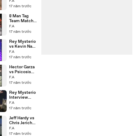
Revolution
F.A
8.11.99
17 năm trước
8 Man Tag
Team Match
21.3.99
F.A
17 năm trước
Rey Mysterio
vs Kevin Nash
22.2.99
F.A
17 năm trước
Hector Garza
vs Psicosis
25.2.99
F.A
17 năm trước
Rey Mysterio
Interview
15.5.09
F.A
17 năm trước
Jeff Hardy vs
Chris Jericho
8.5.09
F.A
17 năm trước