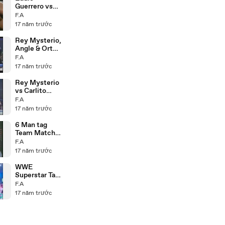
Guerrero vs
Juventud
F.A
13.8.98
17 năm trước
Rey Mysterio,
Angle & Orton
vs MNM &
F.A
Mark Henry
17 năm trước
17.3.06 P2
Rey Mysterio
vs Carlito
14.10.04
F.A
17 năm trước
6 Man tag
Team Match
P1
F.A
17 năm trước
WWE
Superstar Talk
About WWE
F.A
Smackdown
17 năm trước
Dirty Tour