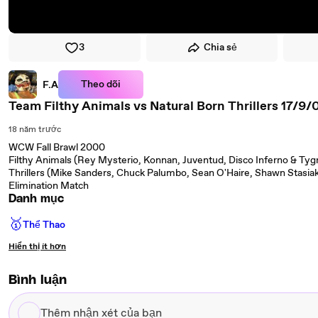
3
Chia sẻ
Theo dõi
F.A
Team Filthy Animals vs Natural Born Thrillers 17/9/
18 năm trước
WCW Fall Brawl 2000
Filthy Animals (Rey Mysterio, Konnan, Juventud, Disco Inferno & Tygr
Thrillers (Mike Sanders, Chuck Palumbo, Sean O'Haire, Shawn Stasiak,
Elimination Match
Danh mục
🥇
Thể Thao
Hiển thị ít hơn
Bình luận
Thêm