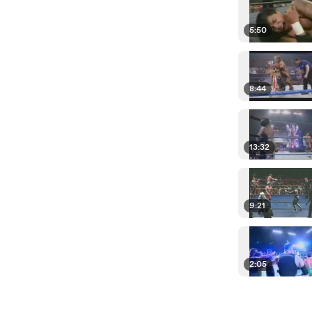
5:50
8:44
13:32
9:21
2:05