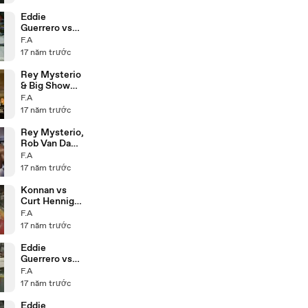
Eddie
Guerrero vs
Mark Jindrak
F.A
21.10.04
17 năm trước
Rey Mysterio
& Big Show
Backstage
F.A
28.10.04
17 năm trước
Rey Mysterio,
Rob Van Dam
& Booker T
F.A
Backstage
17 năm trước
12.10.04
Konnan vs
Curt Hennig
3.8.98
F.A
17 năm trước
Eddie
Guerrero vs
Konnan
F.A
20.7.98
17 năm trước
Eddie