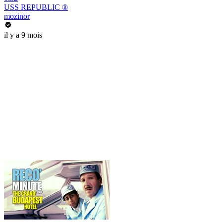
USS REPUBLIC ®
mozinor
il y a 9 mois