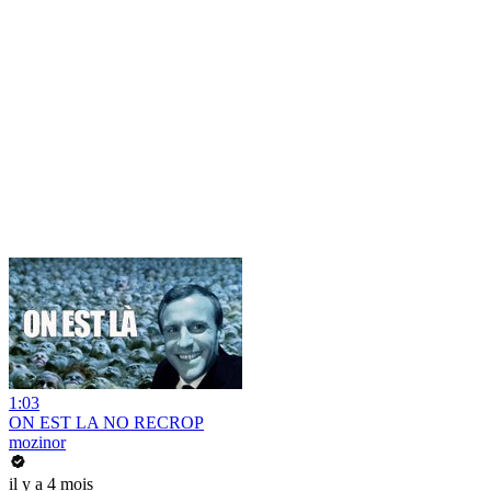
1:03
ON EST LA NO RECROP
mozinor
il y a 4 mois