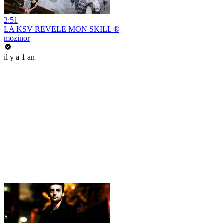
2:51
LA KSV REVELE MON SKILL ®
mozinor
il y a 1 an