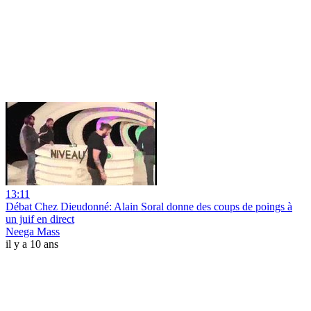
13:11
Débat Chez Dieudonné: Alain Soral donne des coups de poings à
un juif en direct
Neega Mass
il y a 10 ans