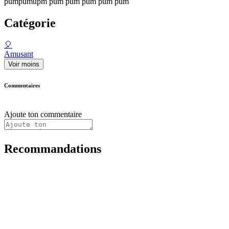
pumpumupm pum pum pum pum pum
Catégorie
🎈
Amusant
Voir moins
Commentaires
Ajoute ton commentaire
Recommandations