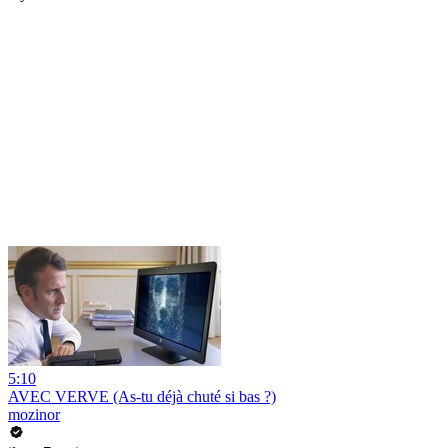
5:10
AVEC VERVE (As-tu déjà chuté si bas ?)
mozinor