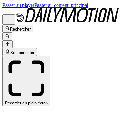
Passer au player
Passer au contenu principal
Rechercher
Se connecter
Regarder en plein écran