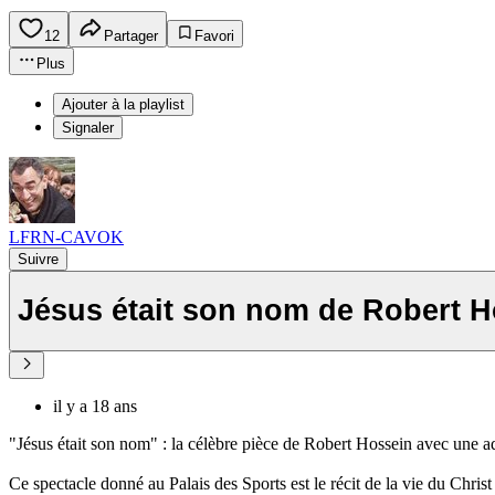
12
Partager
Favori
Plus
Ajouter à la playlist
Signaler
LFRN-CAVOK
Suivre
Jésus était son nom de Robert 
il y a 18 ans
"Jésus était son nom" : la célèbre pièce de Robert Hossein avec une 
Ce spectacle donné au Palais des Sports est le récit de la vie du Christ