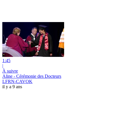
1:45
|
À suivre
Aline - Cérémonie des Docteurs
LFRN-CAVOK
il y a 9 ans