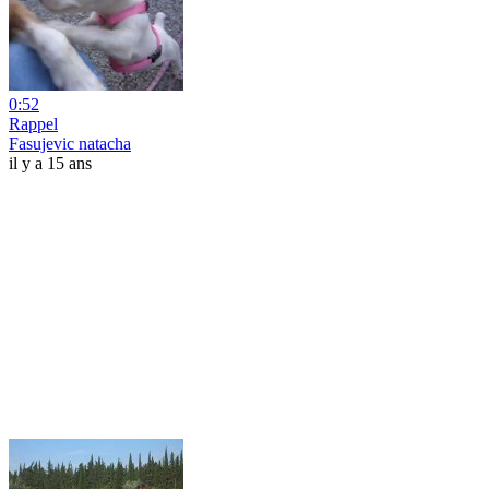
0:52
Rappel
Fasujevic natacha
il y a 15 ans