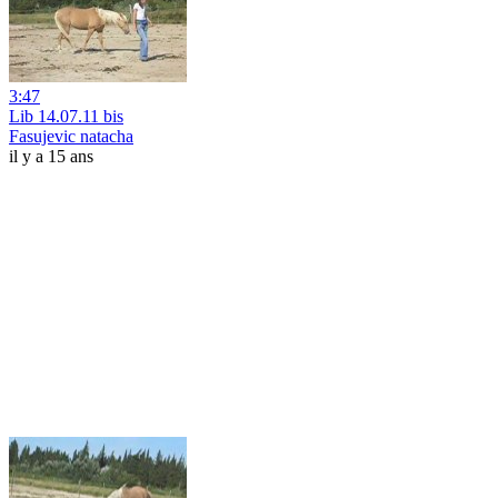
3:47
Lib 14.07.11 bis
Fasujevic natacha
il y a 15 ans