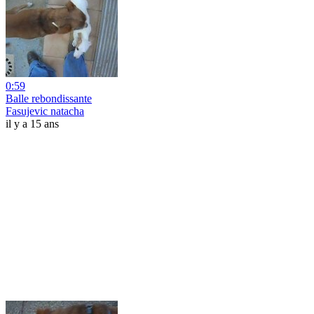
0:59
Balle rebondissante
Fasujevic natacha
il y a 15 ans