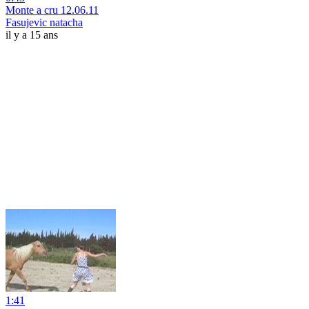
Monte a cru 12.06.11
Fasujevic natacha
il y a 15 ans
1:41