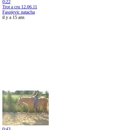
0:22
Trot a cru 12.06.11
Fasujevic natacha
il y a 15 ans
0:43