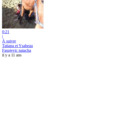
0:21
|
À suivre
Tatiana et Ysabeau
Fasujevic natacha
il y a 11 ans