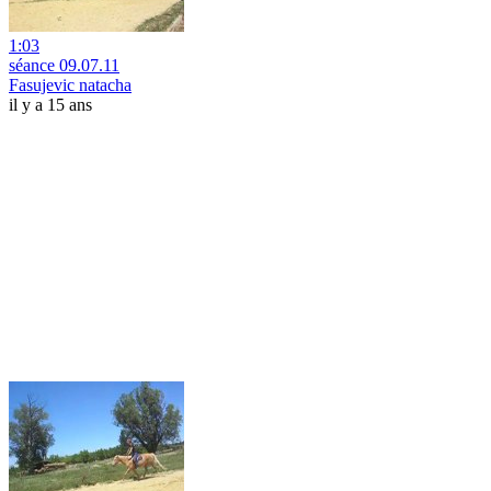
1:03
séance 09.07.11
Fasujevic natacha
il y a 15 ans