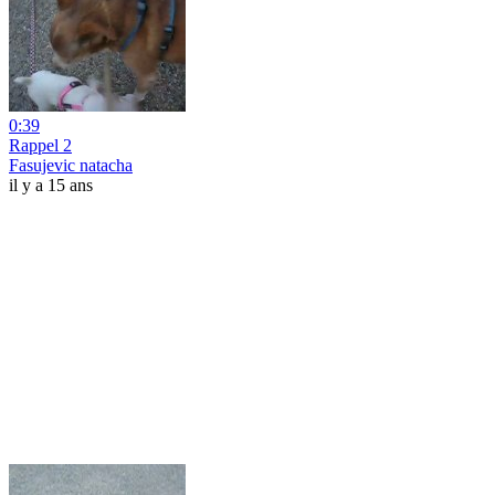
0:39
Rappel 2
Fasujevic natacha
il y a 15 ans