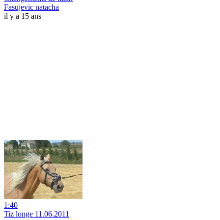
Fasujevic natacha
il y a 15 ans
1:40
Tiz longe 11.06.2011