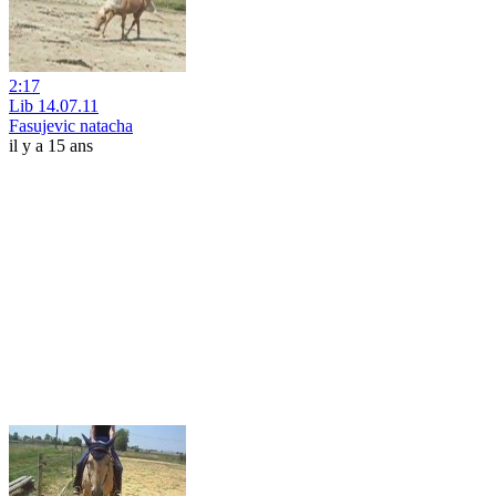
2:17
Lib 14.07.11
Fasujevic natacha
il y a 15 ans