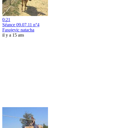
0:21
Séance 09.07.11 n°4
Fasujevic natacha
il y a 15 ans