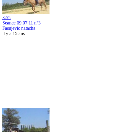
3:55
Seance 09.07.11 n°3
Fasujevic natacha
il y a 15 ans