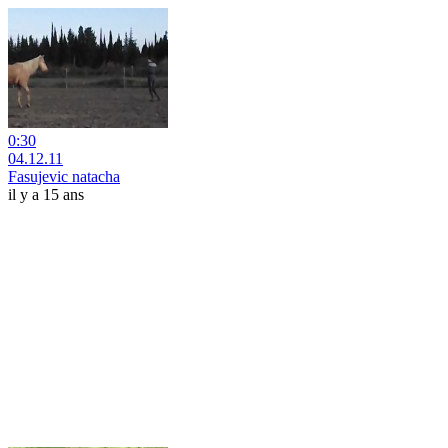
0:30
04.12.11
Fasujevic natacha
il y a 15 ans