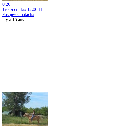
0:26
Trot a cru bis 12.06.11
Fasujevic natacha
il y a 15 ans