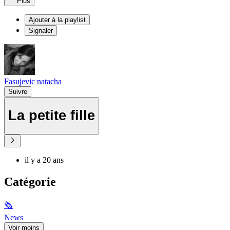
Plus
Ajouter à la playlist
Signaler
Fasujevic natacha
Suivre
La petite fille
il y a 20 ans
Catégorie
🗞
News
Voir moins