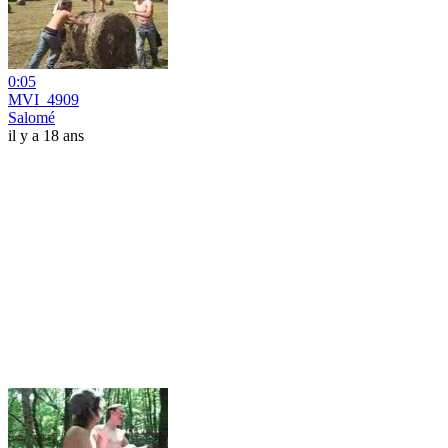
0:05
MVI_4909
Salomé
il y a 18 ans