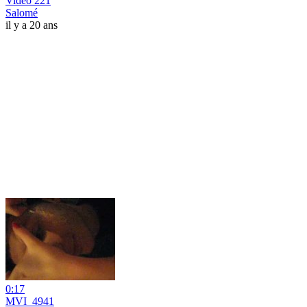
Vidéo 221
Salomé
il y a 20 ans
0:17
MVI_4941