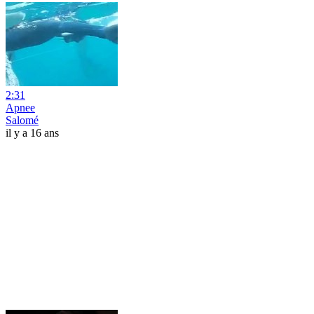
2:31
Apnee
Salomé
il y a 16 ans