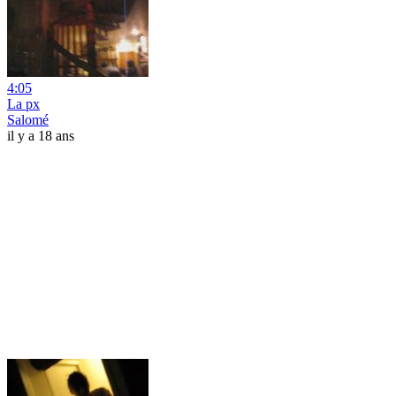
4:05
La px
Salomé
il y a 18 ans