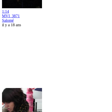
1:14
MVI_3871
Salomé
il y a 18 ans