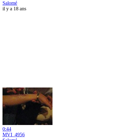
Salomé
il y a 18 ans
0:44
MVI_4956