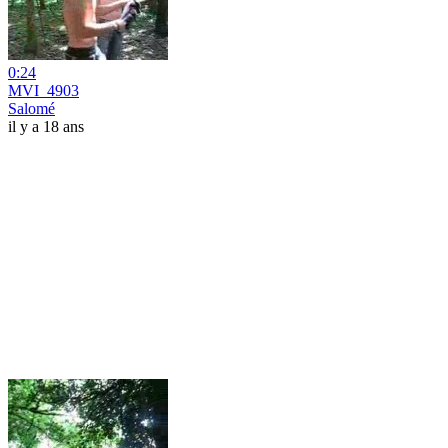
0:24
MVI_4903
Salomé
il y a 18 ans