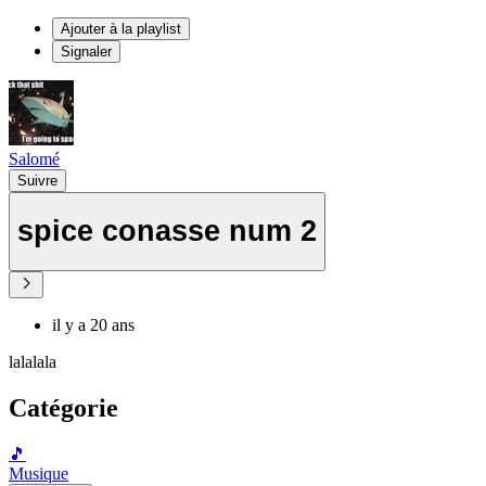
Ajouter à la playlist
Signaler
Salomé
Suivre
spice conasse num 2
il y a 20 ans
lalalala
Catégorie
🎵
Musique