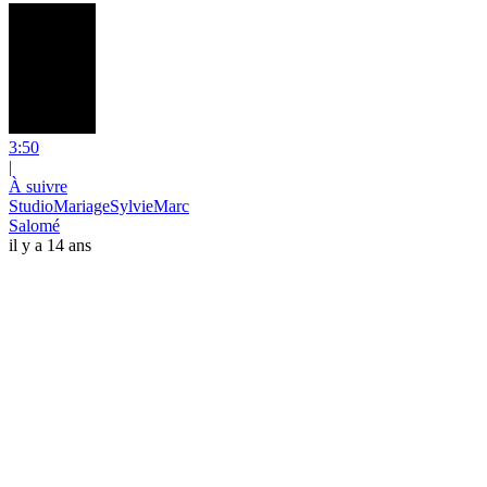
3:50
|
À suivre
StudioMariageSylvieMarc
Salomé
il y a 14 ans