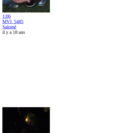
1:06
MVI_5485
Salomé
il y a 18 ans