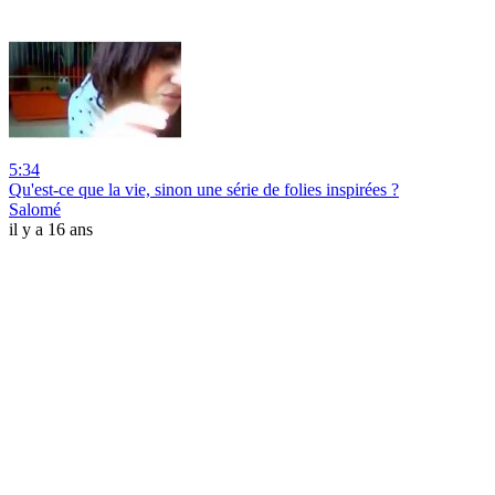
5:34
Qu'est-ce que la vie, sinon une série de folies inspirées ?
Salomé
il y a 16 ans