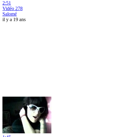
2:51
Vidéo 278
Salomé
il y a 19 ans