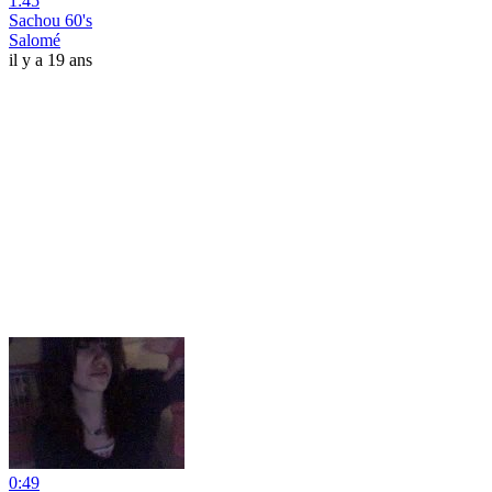
1:45
Sachou 60's
Salomé
il y a 19 ans
0:49