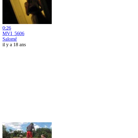
0:26
MVI_5606
Salomé
il y a 18 ans