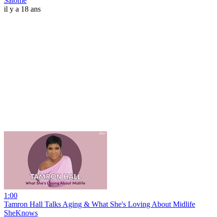
Salomé
il y a 18 ans
1:00
Tamron Hall Talks Aging & What She's Loving About Midlife
SheKnows