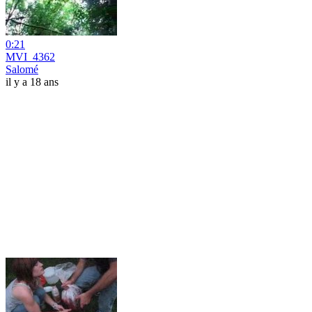
0:21
MVI_4362
Salomé
il y a 18 ans