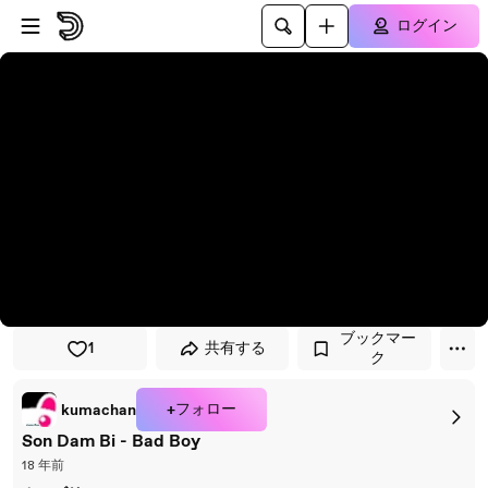
プレイヤーにスキップ
メインコンテンツにスキップ
ログイン
ブックマー
1
共有する
ク
+フォロー
kumachan
Son Dam Bi - Bad Boy
18 年前