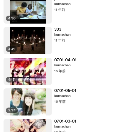
kumachan
11 年前
4:30
333
kumachan
11 年前
4:41
0701-04-01
kumachan
16 年前
4:17
0701-05-01
kumachan
16 年前
2:27
0701-03-01
kumachan