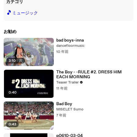
カテゴリ
🎵
ミュージック
お勧め
bad boys-inna
dancefloormusic
10 年前
3:10
|
次
The Boy - -RULE #2. DRESS HIM
EACH MORNING
Teaser Trailer
11 年前
0:40
Bad Boy
MISELET Sumo
7 年前
0:43
p0610-03-04