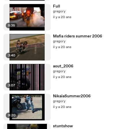
Full
gregory
il y a 20 ans
5:35
Mafia riders summer 2006
gregory
il y a 20 ans
3:40
aout_2006
gregory
il y a 20 ans
3:07
NikaïaSummer2006
gregory
il y a 20 ans
9:20
stuntshow