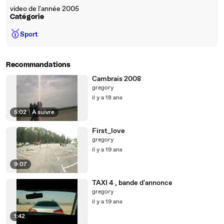
video de l'année 2005
Catégorie
🥇
Sport
Recommandations
Cambrais 2008
gregory
il y a 18 ans
5:02
|
À suivre
First_love
gregory
il y a 19 ans
9:07
TAXI 4 , bande d'annonce
gregory
il y a 19 ans
1:42