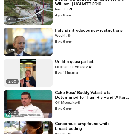
William. | UCI MTB 2018
Red Bull
il y a 8 ans
4:35
Ireland introduces new restrictions
Wochit
il y a 5 ans
1:08
Un film quasi parfait !
Le cinéma d'Amaury
il y a 11 heures
2:00
Cake Boss’ Buddy Valastro Is
Determined To ‘Train His Hand’ After
Accident: Watch
OK Magazine
il y a 6 ans
0:40
Cancerous lump found while
breastfeeding