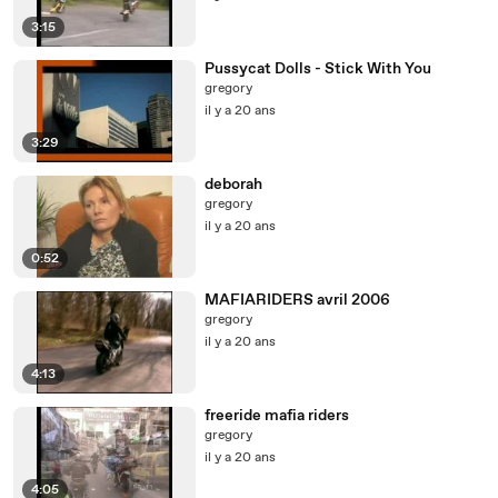
3:15
Pussycat Dolls - Stick With You
gregory
il y a 20 ans
3:29
deborah
gregory
il y a 20 ans
0:52
MAFIARIDERS avril 2006
gregory
il y a 20 ans
4:13
freeride mafia riders
gregory
il y a 20 ans
4:05