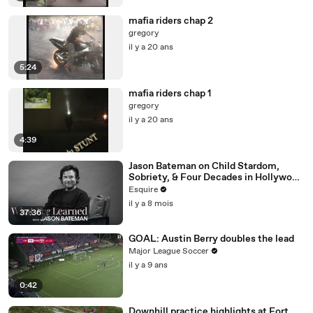
mafia riders chap 2
gregory
il y a 20 ans
5:24
mafia riders chap 1
gregory
il y a 20 ans
4:39
Jason Bateman on Child Stardom,
Sobriety, & Four Decades in Hollywood
| What I’ve Learned | Esquire
Esquire
il y a 8 mois
37:36
GOAL: Austin Berry doubles the lead
Major League Soccer
il y a 9 ans
0:42
Downhill practice highlights at Fort