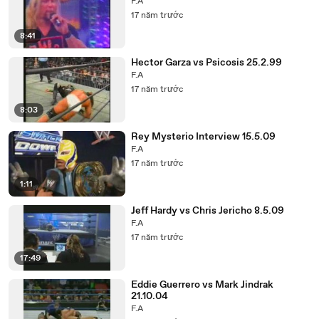
F.A
17 năm trước
8:41
Hector Garza vs Psicosis 25.2.99
F.A
17 năm trước
8:03
Rey Mysterio Interview 15.5.09
F.A
17 năm trước
1:11
Jeff Hardy vs Chris Jericho 8.5.09
F.A
17 năm trước
17:49
Eddie Guerrero vs Mark Jindrak
21.10.04
F.A