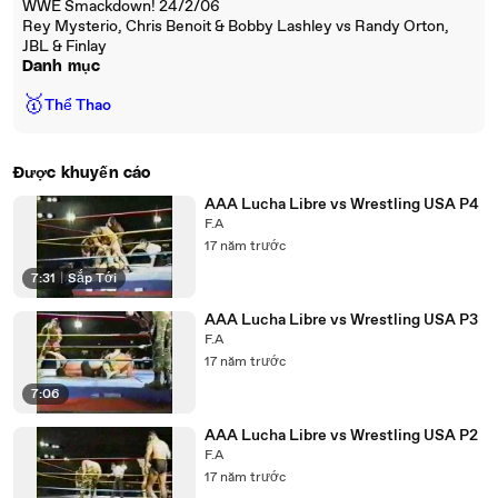
WWE Smackdown! 24/2/06
Rey Mysterio, Chris Benoit & Bobby Lashley vs Randy Orton,
JBL & Finlay
Danh mục
🥇
Thể Thao
Được khuyến cáo
AAA Lucha Libre vs Wrestling USA P4
F.A
17 năm trước
7:31
|
Sắp Tới
AAA Lucha Libre vs Wrestling USA P3
F.A
17 năm trước
7:06
AAA Lucha Libre vs Wrestling USA P2
F.A
17 năm trước