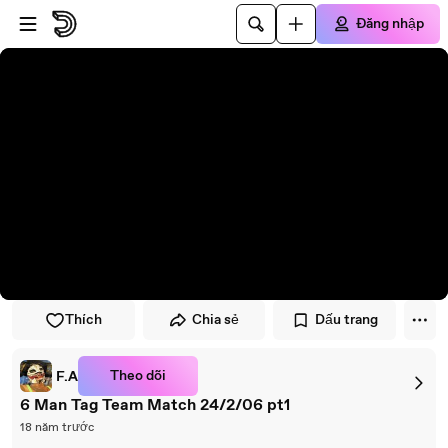
Đi đến trình phát
Đi đến nội dung chính
Đăng nhập
Thích
Chia sẻ
Dấu trang
Theo dõi
F.A
6 Man Tag Team Match 24/2/06 pt1
18 năm trước