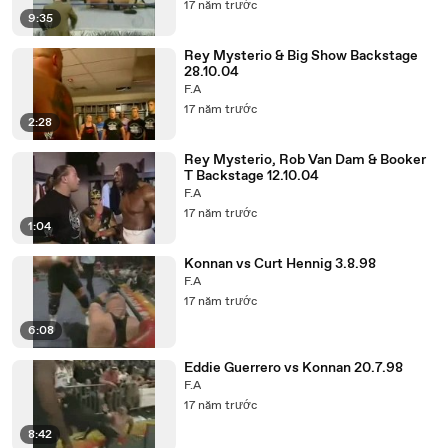
17 năm trước
9:35
Rey Mysterio & Big Show Backstage
28.10.04
F.A
17 năm trước
2:28
Rey Mysterio, Rob Van Dam & Booker
T Backstage 12.10.04
F.A
17 năm trước
1:04
Konnan vs Curt Hennig 3.8.98
F.A
17 năm trước
6:08
Eddie Guerrero vs Konnan 20.7.98
F.A
17 năm trước
8:42