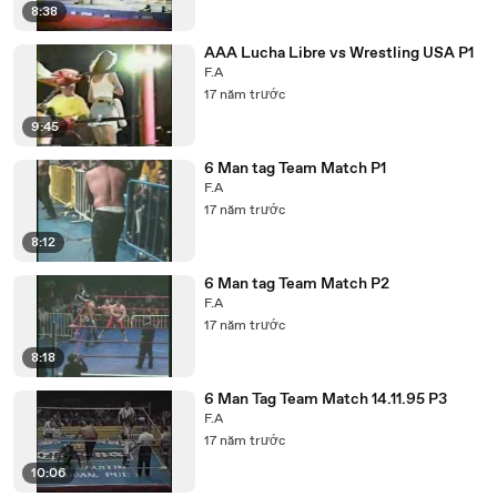
8:38
AAA Lucha Libre vs Wrestling USA P1
F.A
17 năm trước
9:45
6 Man tag Team Match P1
F.A
17 năm trước
8:12
6 Man tag Team Match P2
F.A
17 năm trước
8:18
6 Man Tag Team Match 14.11.95 P3
F.A
17 năm trước
10:06