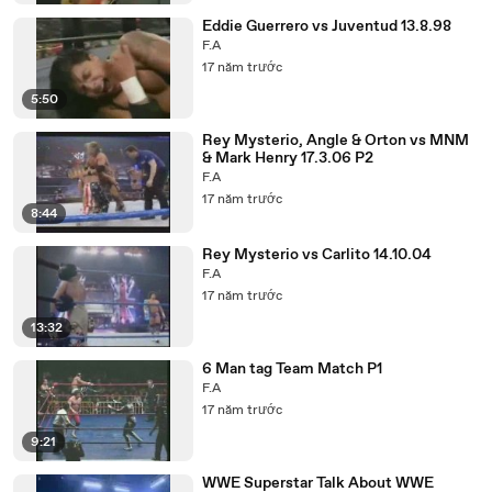
Eddie Guerrero vs Juventud 13.8.98
F.A
17 năm trước
5:50
Rey Mysterio, Angle & Orton vs MNM
& Mark Henry 17.3.06 P2
F.A
17 năm trước
8:44
Rey Mysterio vs Carlito 14.10.04
F.A
17 năm trước
13:32
6 Man tag Team Match P1
F.A
17 năm trước
9:21
WWE Superstar Talk About WWE