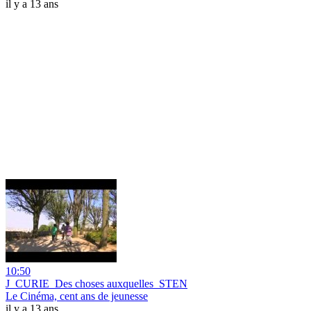
il y a 13 ans
10:50
J_CURIE_Des choses auxquelles_STEN
Le Cinéma, cent ans de jeunesse
il y a 13 ans