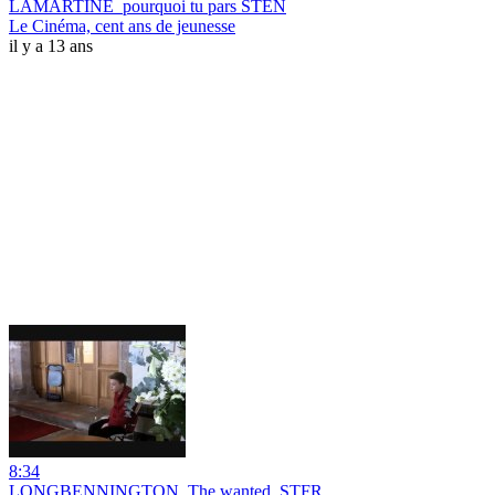
LAMARTINE_pourquoi tu pars STEN
Le Cinéma, cent ans de jeunesse
il y a 13 ans
8:34
LONGBENNINGTON_The wanted_STFR