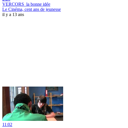
VERCORS_la bonne idée
Le Cinéma, cent ans de jeunesse
il y a 13 ans
11:02