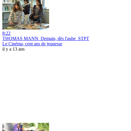
8:22
THOMAS MANN_Demain, dès l'aube_STPT
Le Cinéma, cent ans de jeunesse
il y a 13 ans