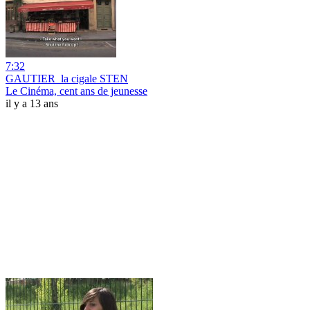
7:32
GAUTIER_la cigale STEN
Le Cinéma, cent ans de jeunesse
il y a 13 ans