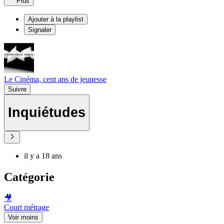
Plus
Ajouter à la playlist
Signaler
Le Cinéma, cent ans de jeunesse
Suivre
Inquiétudes
il y a 18 ans
Catégorie
🎥
Court métrage
Voir moins