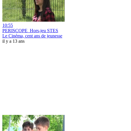
10:55
PERISCOPE_Hors-jeu STES
Le Cinéma, cent ans de jeunesse
il y a 13 ans