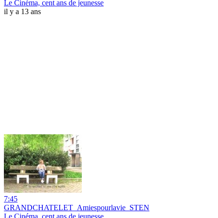
Le Cinéma, cent ans de jeunesse
il y a 13 ans
7:45
GRANDCHATELET_Amiespourlavie_STEN
Le Cinéma, cent ans de jeunesse