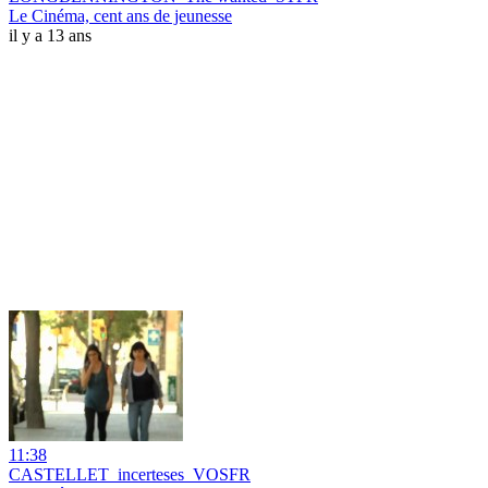
Le Cinéma, cent ans de jeunesse
il y a 13 ans
11:38
CASTELLET_incerteses_VOSFR