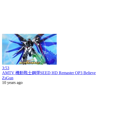
3:53
AMTV 機動戰士鋼彈SEED HD Remaster OP3 Believe
ZsGun
10 years ago