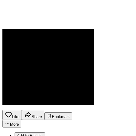
Like
Share
Bookmark
More
Add to Playlist