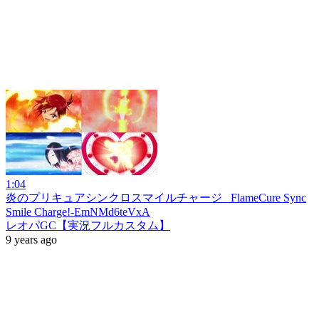
1:04
炎のプリキュアシンクロスマイルチャージ_ FlameCure Sync
Smile Charge!-EmNMd6teVxA
レオパGC【実況フルカスタム】
9 years ago