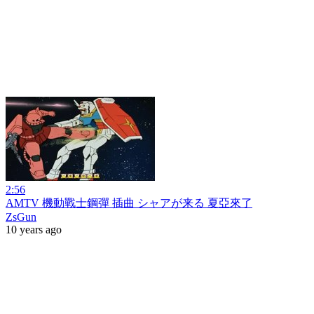
2:56
AMTV 機動戰士鋼彈 插曲 シャアが来る 夏亞來了
ZsGun
10 years ago