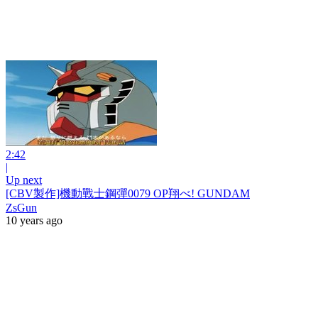
2:42
|
Up next
[CBV製作]機動戰士鋼彈0079 OP翔べ! GUNDAM
ZsGun
10 years ago