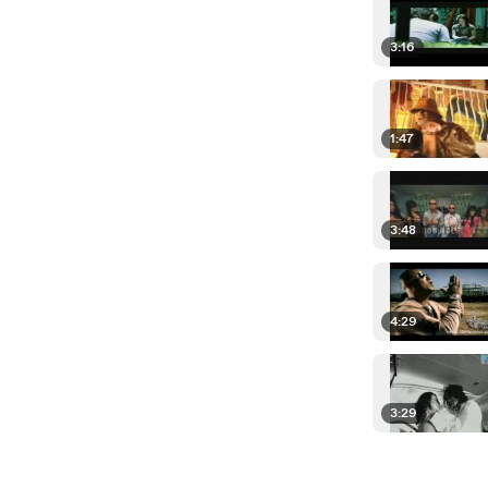
3:16
1:47
3:48
4:29
3:29