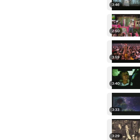
3:46
2:50
3:59
3:40
3:33
3:29