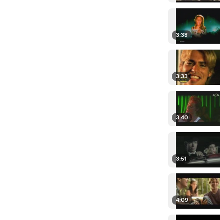
3:38
3:33
3:40
3:51
4:09