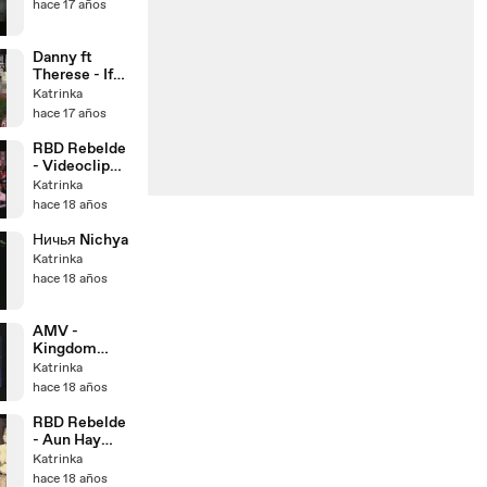
hace 17 años
Danny ft
Therese - If
only you
Katrinka
hace 17 años
RBD Rebelde
- Videoclip
Sólo Quédate
Katrinka
en Silencio
hace 18 años
Ничья Nichya
Katrinka
hace 18 años
AMV -
Kingdom
Hearts - Paolo
Katrinka
Meneguzzi -
hace 18 años
Diversa Dalle
Altre
RBD Rebelde
- Aun Hay
Algo
Katrinka
hace 18 años