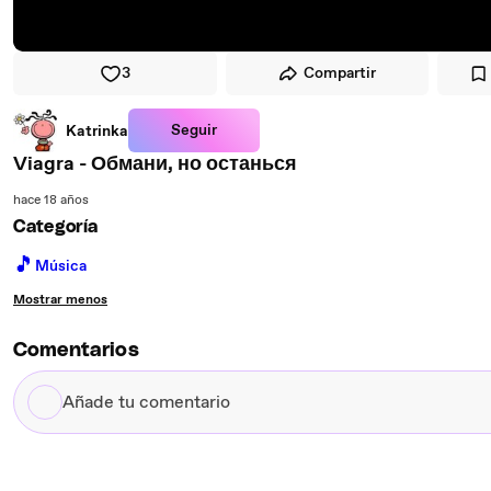
3
Compartir
Seguir
Katrinka
Viagra - Обмани, но останься
hace 18 años
Categoría
🎵
Música
Mostrar menos
Comentarios
Añade
tu
comentario