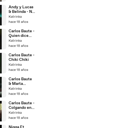
Andy y Lucas
& Belinda - No
Entiendo
Katrinka
hace 18 años
Carlos Baute -
Quien dice
que no duele
Katrinka
hace 18 años
Carlos Baute -
Chiki Chiki
Katrinka
hace 18 años
Carlos Baute
& Marta
Sanchez -
Katrinka
Colgando En
hace 18 años
Tus Manos
(2008)
Carlos Baute -
Colgando en
tus manos
Katrinka
(2008)
hace 18 años
Nigga Ft