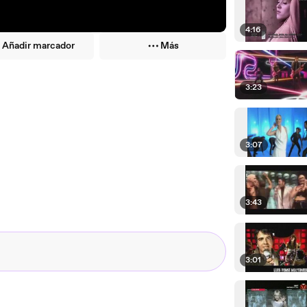
4:16
Añadir marcador
Más
3:23
3:07
3:43
3:01