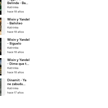
Belinda - Baby
Te Quiero
Katrinka
Remix
hace 18 años
Wisin y Yandel
- Bailoteo
Katrinka
hace 18 años
Wisin y Yandel
- Siguelo
Katrinka
hace 18 años
Wisin y Yandel
- Dime que te
paso (2008)
Katrinka
hace 18 años
Dinamit - Ya
ne zabudu
tebya nikogda
Katrinka
hace 17 años