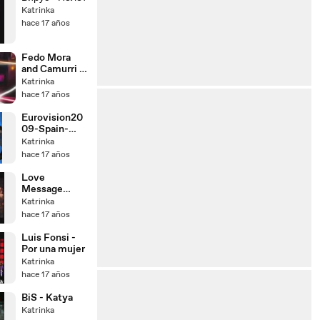
Katrinka
hace 17 años
Fedo Mora
and Camurri -
After the Rain
Katrinka
hace 17 años
Eurovision20
09-Spain-
Soraya
Katrinka
Arnelas-La
hace 17 años
noche es para
mi
Love
Message
(80`s)
Katrinka
hace 17 años
Luis Fonsi -
Por una mujer
Katrinka
hace 17 años
BiS - Katya
Katrinka