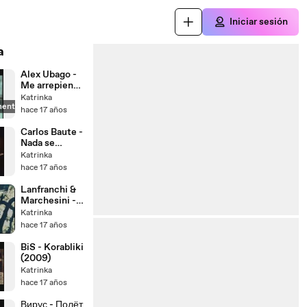
Iniciar sesión
a
Alex Ubago -
Me arrepiento
(2009)
Katrinka
mente
hace 17 años
Carlos Baute -
Nada se
compara a ti
Katrinka
(con Maria
hace 17 años
Castro, 2009)
Lanfranchi &
Marchesini -
Boys And
Katrinka
Girls (2009)
hace 17 años
BiS - Korabliki
(2009)
Katrinka
hace 17 años
Вирус - Полёт