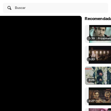
Buscar
Recomendad
3:39
|
Próxima
3:33
3:25
3:27