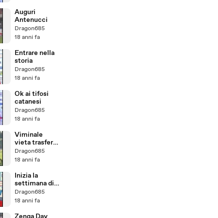
Auguri
Antenucci
Dragon685
18 anni fa
Entrare nella
storia
Dragon685
18 anni fa
Ok ai tifosi
catanesi
Dragon685
18 anni fa
Viminale
vieta trasferta
ai tifosi
Dragon685
catanesi
18 anni fa
Inizia la
settimana di
Inter-Catania
Dragon685
18 anni fa
Zenga Day