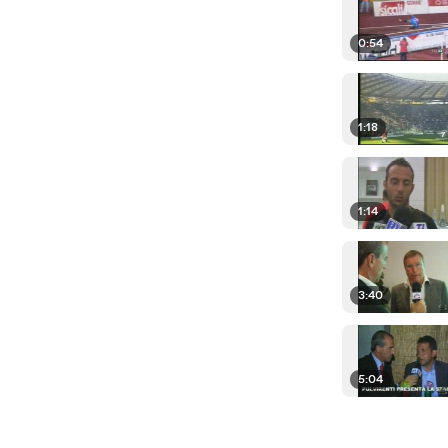
0:54
1:18
1:14
3:40
5:04