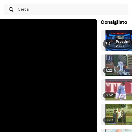
Cerca
Consigliato
Prossimi
7:24
|
video
1:22
6:52
3:29