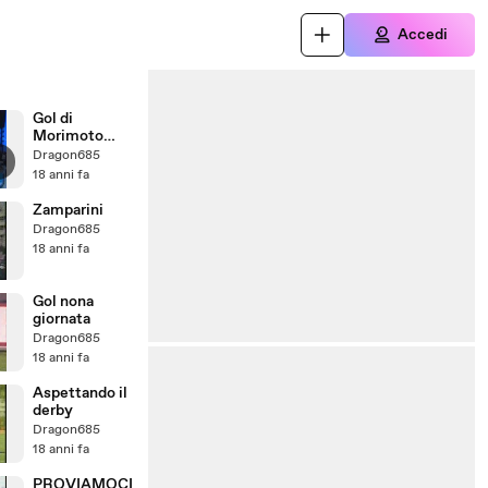
Accedi
Gol di
Morimoto
regolare
Dragon685
espulsione
18 anni fa
ingiusta
Zamparini
Dragon685
18 anni fa
Gol nona
giornata
Dragon685
18 anni fa
Aspettando il
derby
Dragon685
18 anni fa
PROVIAMOCI