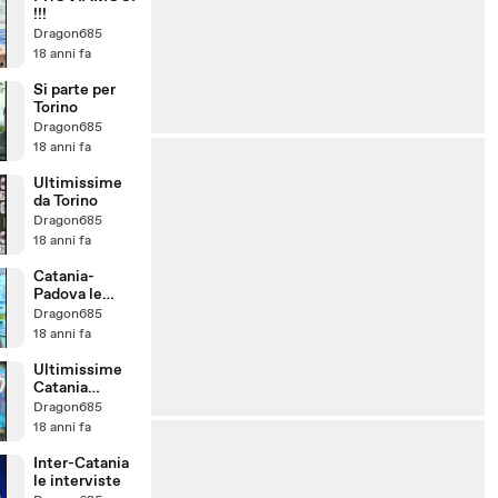
!!!
Dragon685
18 anni fa
Si parte per
Torino
Dragon685
18 anni fa
Ultimissime
da Torino
Dragon685
18 anni fa
Catania-
Padova le
interviste
Dragon685
18 anni fa
Ultimissime
Catania
Padova
Dragon685
18 anni fa
Inter-Catania
le interviste