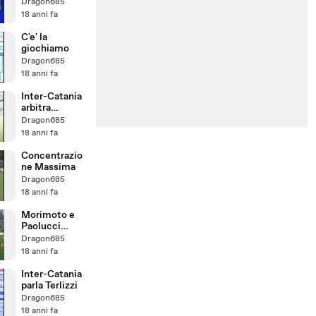
Dragon685
18 anni fa
C'e' la
giochiamo
Dragon685
18 anni fa
Inter-Catania
arbitra
Damato
Dragon685
18 anni fa
Concentrazio
ne Massima
Dragon685
18 anni fa
Morimoto e
Paolucci
coppia gol
Dragon685
18 anni fa
Inter-Catania
parla Terlizzi
Dragon685
18 anni fa