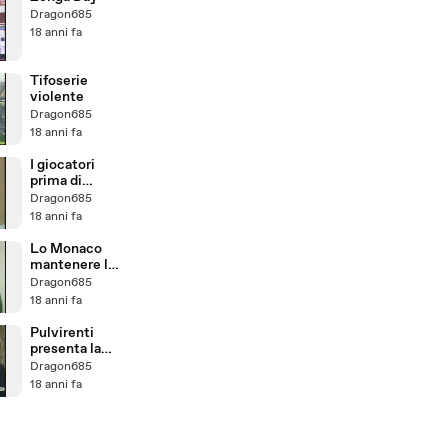
Dragon685
18 anni fa
Tifoserie
violente
Dragon685
18 anni fa
I giocatori
prima di
Catania-
Dragon685
Genoa
18 anni fa
Lo Monaco
mantenere la
Categoria
Dragon685
18 anni fa
Pulvirenti
presenta la
stagione
Dragon685
18 anni fa