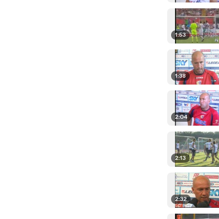
1:53
1:38
2:04
2:13
2:32