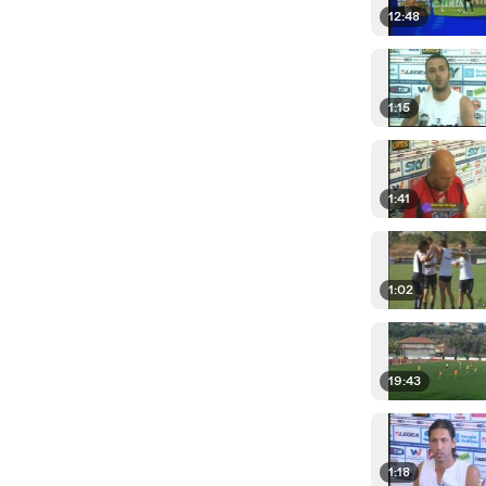
12:48
1:15
1:41
1:02
19:43
1:18