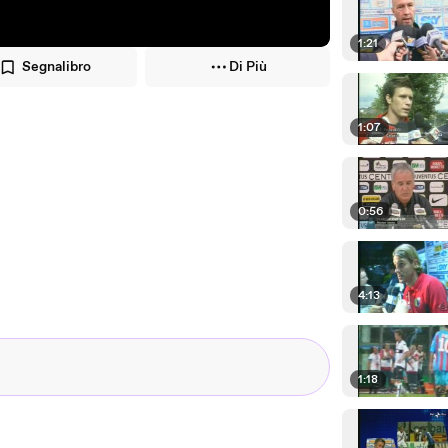
1:21
Segnalibro
Di Più
1:07
0:56
4:13
1:18