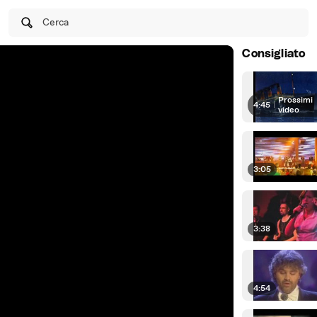
Cerca
Consigliato
Prossimi
4:45
|
video
3:05
3:38
4:54