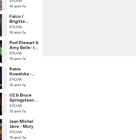
SYLVIA
18 anni fa
Falco /
Brigitte
Nielsen (1987)
SYLVIA
-Body next to
18 anni fa
body
Rod Stewart &
Amy Belle- I
Don't Want To
SYLVIA
Talk About It
18 anni fa
Kasia
Kowalska -
Why should I
SYLVIA
18 anni fa
U2 & Bruce
Springsteen -
I still haven't
SYLVIA
found what
18 anni fa
I'm look
Jean Michel
Jarre - Mury
SYLVIA
18 anni fa