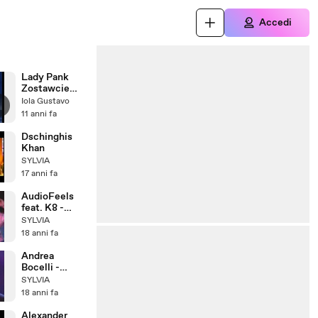
Accedi
Lady Pank
Zostawcie
Titanica
Iola Gustavo
11 anni fa
Dschinghis
Khan
SYLVIA
17 anni fa
AudioFeels
feat. K8 -
Crazy
SYLVIA
18 anni fa
Andrea
Bocelli -
Canto Della
SYLVIA
Terra
18 anni fa
Alexander