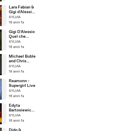
Lara Fabian &
Gigi d'Alessio-
Un cuore
SYLVIA
malato
18 anni fa
Gigi D'Alessio
Quel che
resta il mio
SYLVIA
amore
18 anni fa
Michael Buble
and Chris
Isaak-Sway
SYLVIA
18 anni fa
Reamonn -
Supergirl Live
SYLVIA
18 anni fa
Edyta
Bartosiewicz -
Ostatni
SYLVIA
18 anni fa
Dido &