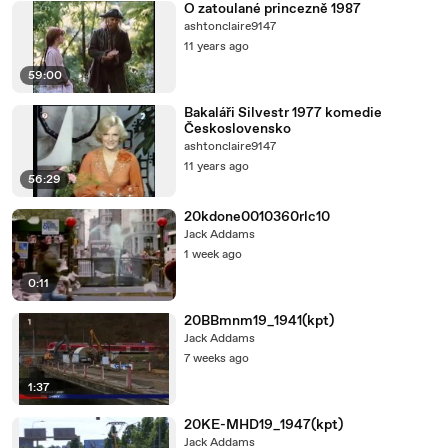
O zatoulané princezně 1987
ashtonclaire9147
11 years ago
59:00
Bakaláři Silvestr 1977 komedie
Československo
ashtonclaire9147
11 years ago
56:29
20kdone0010360rlc10
Jack Addams
1 week ago
0:11
20BBmnm19_1941(kpt)
Jack Addams
7 weeks ago
1:37
20KE-MHD19_1947(kpt)
Jack Addams