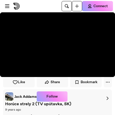
Skip to player
Skip to main content
Connect
Like
Share
Bookmark
Follow
Jack Addams
Horúce strely 2 (TV upútavka, SK)
9 years ago