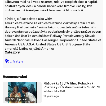
zábavnou misi na život a na smrt, misi ve stopách akce a napětí,
nastražených léček a parodií na veškeré filmové klasiky, kde
unikne zesměšnění jen málokterá známá filmová tvář.
súvisí aj s / associated also with:
železnica železnice zeleznica zeleznice vlak vlaky Train Trains
Railway Railroad rušeň rušne lokomotiva železničná železniční
doprava stanica trať zastávka podval podvaly pražec pražce posun
železničná časť železniční část Railway Part slovensky Slovak
Amtrak National Railroad Passenger Corporation United States of
America USA U.S.A. United States US U.S. Spojené štáty
americké Latinská južná Amerika
Category
🛠️
Lifestyle
Recommended
Růžový květ (TV film) Pohádka /
Poetický / Československo, 1992, 73
min
ashtonclaire9147
11 years ago
59:00
|
Up next