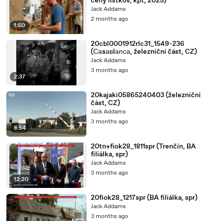
ceny lístkov, kpt, 2025)
Jack Addams
2 months ago
1:50
20cbl0001912rlc31_1549-236
(СаsавIапса, železniční část, CZ)
Jack Addams
3 months ago
2:37
20kajaki05865240403 (železniční
část, CZ)
Jack Addams
3 months ago
8:54
20tn+fiok28_1811spr (Trenčín, BA
filiálka, spr)
Jack Addams
3 months ago
12:20
20fiok28_1217spr (BA filiálka, spr)
Jack Addams
3 months ago