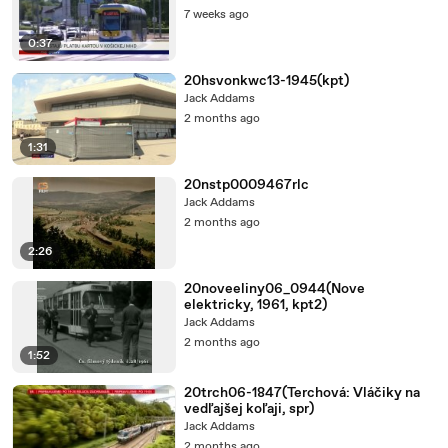
7 weeks ago
0:37
20hsvonkwc13-1945(kpt)
Jack Addams
2 months ago
1:31
20nstp0009467rlc
Jack Addams
2 months ago
2:26
20noveeliny06_0944(Nove
elektricky, 1961, kpt2)
Jack Addams
2 months ago
1:52
20trch06-1847(Terchová: Vláčiky na
vedľajšej koľaji, spr)
Jack Addams
2 months ago