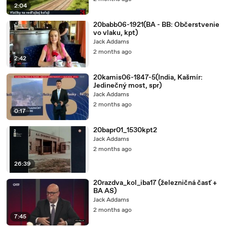
2:04
20babb06-1921(BA - BB: Občerstvenie
vo vlaku, kpt)
Jack Addams
2 months ago
2:42
20kamis06-1847-5(India, Kašmír:
Jedinečný most, spr)
Jack Addams
2 months ago
0:17
20bapr01_1530kpt2
Jack Addams
2 months ago
26:39
20razdva_kol_iba17 (železničná časť +
BA AS)
Jack Addams
2 months ago
7:45