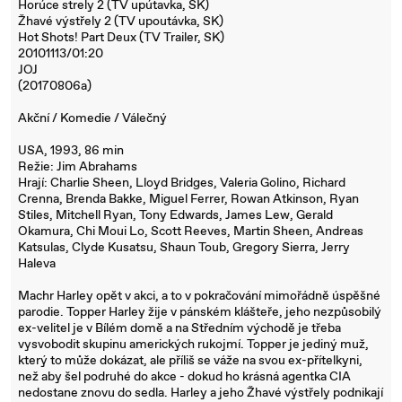
Horúce strely 2 (TV upútavka, SK)
Žhavé výstřely 2 (TV upoutávka, SK)
Hot Shots! Part Deux (TV Trailer, SK)
20101113/01:20
JOJ
(20170806a)
Akční / Komedie / Válečný
USA, 1993, 86 min
Režie: Jim Abrahams
Hrají: Charlie Sheen, Lloyd Bridges, Valeria Golino, Richard
Crenna, Brenda Bakke, Miguel Ferrer, Rowan Atkinson, Ryan
Stiles, Mitchell Ryan, Tony Edwards, James Lew, Gerald
Okamura, Chi Moui Lo, Scott Reeves, Martin Sheen, Andreas
Katsulas, Clyde Kusatsu, Shaun Toub, Gregory Sierra, Jerry
Haleva
Machr Harley opět v akci, a to v pokračování mimořádně úspěšné
parodie. Topper Harley žije v pánském klášteře, jeho nezpůsobilý
ex-velitel je v Bílém domě a na Středním východě je třeba
vysvobodit skupinu amerických rukojmí. Topper je jediný muž,
který to může dokázat, ale příliš se váže na svou ex-přítelkyni,
než aby šel podruhé do akce - dokud ho krásná agentka CIA
nedostane znovu do sedla. Harley a jeho Žhavé výstřely podnikají