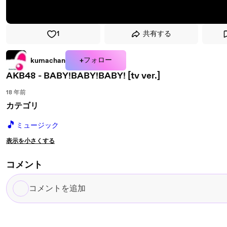
1
共有する
+フォロー
kumachan
AKB48 - BABY!BABY!BABY! [tv ver.]
18 年前
カテゴリ
🎵
ミュージック
表示を小さくする
コメント
コ
メ
ン
ト