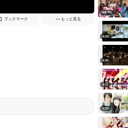
46:30
ブックマーク
もっと見る
4:30
4:41
4:17
2:27