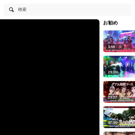
検索
お勧め
3:58
|
次
29:00
23:27
47:30