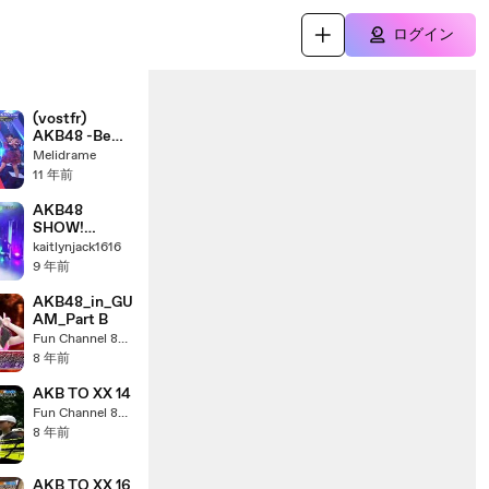
ログイン
(vostfr)
AKB48 -Be
My Baby -
Melidrame
Kuchibiru ni
11 年前
Be My Baby
AKB48
SHOW!
170415
kaitlynjack1616
9 年前
AKB48_in_GU
AM_Part B
Fun Channel 8888
8 年前
AKB TO XX 14
Fun Channel 8888
8 年前
AKB TO XX 16