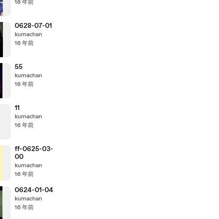
16 年前
0628-07-01
kumachan
16 年前
55
kumachan
16 年前
11
kumachan
16 年前
ff-0625-03-
00
kumachan
16 年前
0624-01-04
kumachan
16 年前