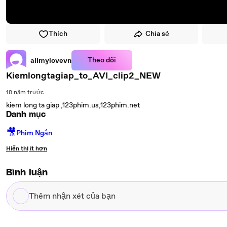
Thích
Chia sẻ
Theo dõi
allmylovevn
Kiemlongtagiap_to_AVI_clip2_NEW
18 năm trước
kiem long ta giap ,123phim.us,123phim.net
Danh mục
🎥
Phim Ngắn
Hiển thị ít hơn
Bình luận
Thêm
nhận
xét
của