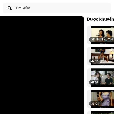
Tìm kiếm
Được khuyến
37:19
|
Sắp Tới
37:14
41:51
37:04