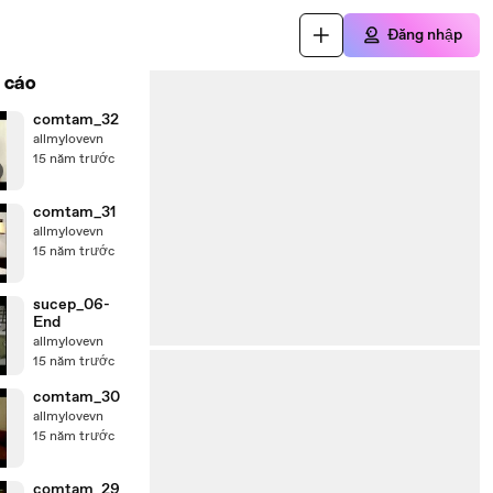
Đăng nhập
 cáo
comtam_32
allmylovevn
15 năm trước
comtam_31
allmylovevn
15 năm trước
sucep_06-
End
allmylovevn
15 năm trước
comtam_30
allmylovevn
15 năm trước
comtam_29