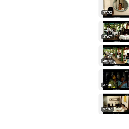
37:32
37:07
36:42
37:30
37:37