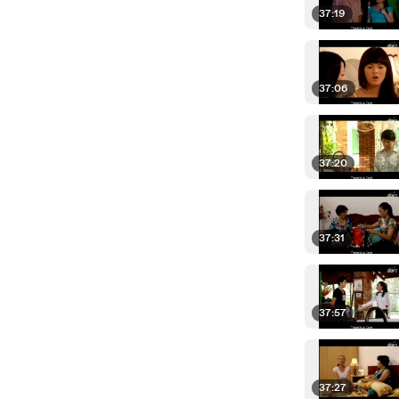
37:19
37:06
37:20
37:31
37:57
37:27