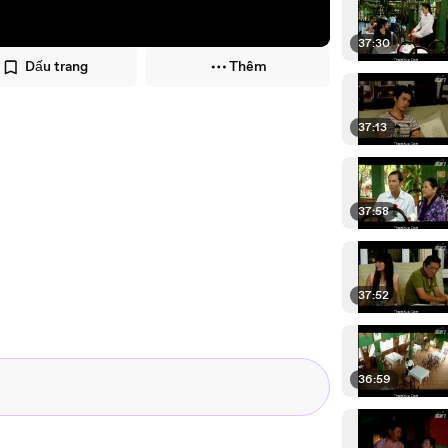
37:30
Dấu trang
Thêm
37:13
37:58
37:52
36:59