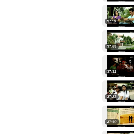
37:16
37:58
37:32
37:22
37:40