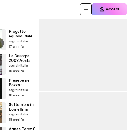
Accedi
Progetto
equosolidale
Spiga & Madia
sagreinitalia
17 anni fa
La Desarpa
2008 Aosta
sagreinitalia
18 anni fa
Presepe nel
Pozzo -
Orvieto
sagreinitalia
(Terni)
18 anni fa
Settembre in
Lomellina
sagreinitalia
18 anni fa
Agnes Perez &