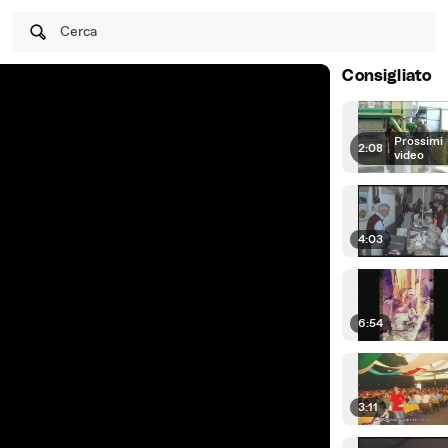
Cerca
Consigliato
Prossimi
2:08
|
video
4:03
6:54
3:11