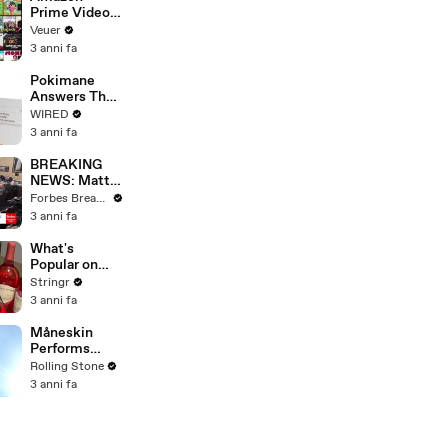
Prime Video
Will Show
Veuer
Commercials
3 anni fa
Starting Next
Year
Pokimane
Answers The
Web's Most
WIRED
Searched
3 anni fa
Questions
BREAKING
NEWS: Matt
Gaetz Tells
Forbes Breaking News
House
3 anni fa
Committee:
'I'm Not Going
What's
To Vote For A
Popular on
Continuing
Uber Eats?
Stringr
Resolution'
3 anni fa
Måneskin
Performs
"HONEY" at
Rolling Stone
MSG
3 anni fa