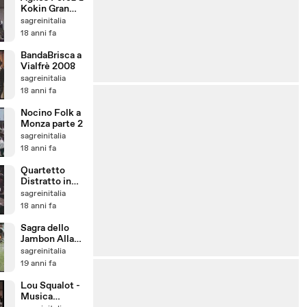
Kokin Gran
Bal Trad
sagreinitalia
Vialfrè 2008
18 anni fa
BandaBrisca a
Vialfrè 2008
sagreinitalia
18 anni fa
Nocino Folk a
Monza parte 2
sagreinitalia
18 anni fa
Quartetto
Distratto in
Concerto -
sagreinitalia
Fandango
18 anni fa
Basco
Sagra dello
Jambon Alla
Brace - Saint-
sagreinitalia
Oyen 2007
19 anni fa
Lou Squalot -
Musica