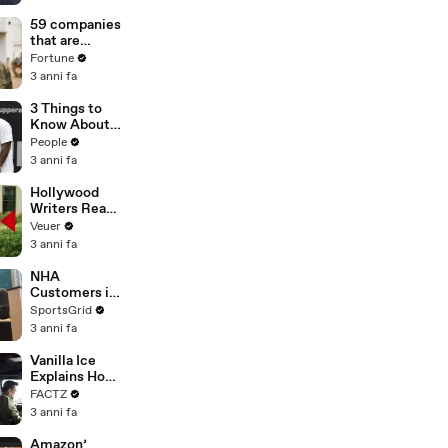
of
Misinformatio
59 companies
n or
that are
Disinformatio
changing the
Fortune
n’ Amongst
world: From
3 anni fa
All Social
Tesla to
Media
Chobani
3 Things to
Platforms
Know About
Coco Gauff's
People
Parents
3 anni fa
Hollywood
Writers Reach
‘Tentative
Veuer
Agreement’
3 anni fa
With Studios
After 146 Day
NHA
Strike
Customers in
Limbo as
SportsGrid
Company
3 anni fa
Faces
Potential
Vanilla Ice
Merger
Explains How
the 90’s
FACTZ
Shaped
3 anni fa
America
Amazon’