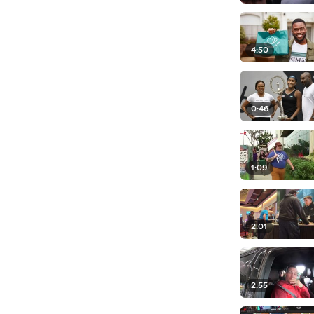
4:50
0:46
1:09
2:01
2:55