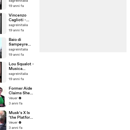
Occitana -
sagreinitalia
Organetto
19 anni fa
Diatonico
Vincenzo
Caglioti -
Organetto
sagreinitalia
Diatonico
19 anni fa
Baio di
Sampeyre
2007
sagreinitalia
19 anni fa
Lou Squalot -
Musica
Occitana -
sagreinitalia
Organetto
19 anni fa
Diatonico
Former Aide
Claims She
Was Asked to
Veuer
Make a ‘Hit
3 anni fa
List’ For
Trump
Musk’s X Is
‘the Platform
With the
Veuer
Largest Ratio
3 anni fa