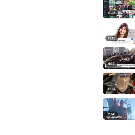
0:36
11:13
4:16
1:00
2:50