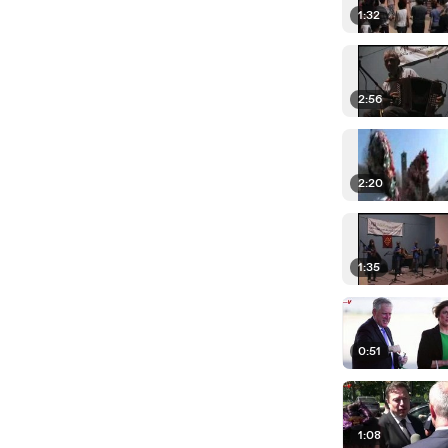
1:32
2:56
2:20
1:35
0:51
1:08