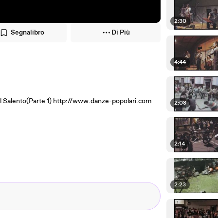
2:30
Segnalibro
Di Più
4:44
ca dal Salento(Parte 1) http://www.danze-popolari.com
2:08
2:14
2:23