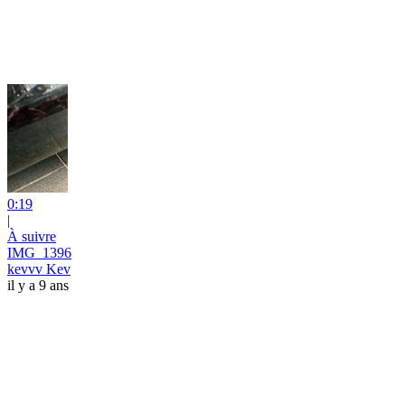
0:19
|
À suivre
IMG_1396
kevvv Kev
il y a 9 ans