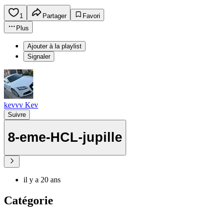
1
Partager
Favori
Plus
Ajouter à la playlist
Signaler
kevvv Kev
Suivre
8-eme-HCL-jupille
il y a 20 ans
Catégorie