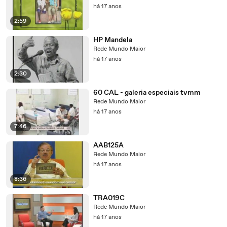
há 17 anos
2:59
HP Mandela
Rede Mundo Maior
há 17 anos
2:30
60 CAL - galeria especiais tvmm
Rede Mundo Maior
há 17 anos
7:46
AAB125A
Rede Mundo Maior
há 17 anos
8:36
TRA019C
Rede Mundo Maior
há 17 anos