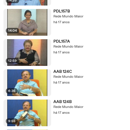
14:26
PDL157B
Rede Mundo Maior
há 17 anos
14:04
PDL157A
Rede Mundo Maior
há 17 anos
12:59
AAB 124C
Rede Mundo Maior
há 17 anos
6:35
AAB 124B
Rede Mundo Maior
há 17 anos
9:55