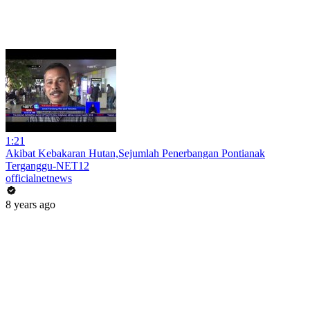
1:21
Akibat Kebakaran Hutan,Sejumlah Penerbangan Pontianak
Terganggu-NET12
officialnetnews
8 years ago