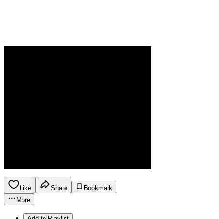
Like
Share
Bookmark
More
Add to Playlist