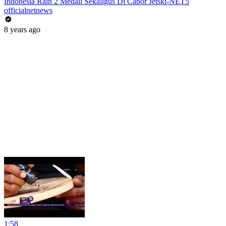
Indonesia Raih 2 Medali Sekaligus Di Cabor Jetski-NET5
officialnetnews
8 years ago
1:58