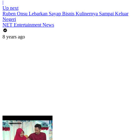
|
Up next
Ruben Onsu Lebarkan Sayap Bisnis Kulinernya Sampai Keluar
Negeri
NET Entertainment News
8 years ago