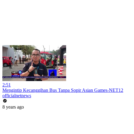
2:51
Mengintip Kecanggihan Bus Tanpa Sopir Asian Games-NET12
officialnetnews
8 years ago