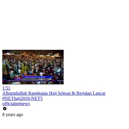
1:51
Alhamdulilah Rangkaian Haji Selesai & Berjalan Lancar
#NEThaji2018-NET5
officialnetnews
8 years ago