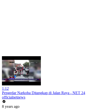
1:12
Pengedar Narkoba Ditangkap di Jalan Raya - NET 24
officialnetnews
8 years ago