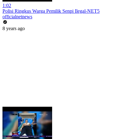
1:02
Polisi Ringkus Warga Pemilik Senpi Ilegal-NET5
officialnetnews
8 years ago