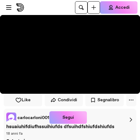
Vai al lettore
Passa al contenuto principale
Accedi
Like
Condividi
Segnalibro
Segui
carlocarloni001
hsuaiuhifdiufhssuihiufds dfsuihdfshiufdshiufds
18 anni fa