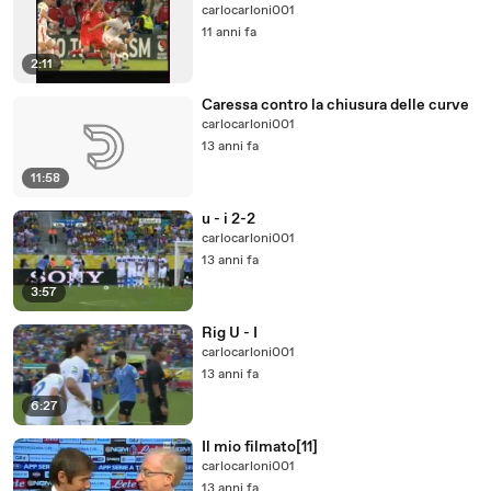
carlocarloni001
11 anni fa
2:11
Caressa contro la chiusura delle curve
carlocarloni001
13 anni fa
11:58
u - i 2-2
carlocarloni001
13 anni fa
3:57
Rig U - I
carlocarloni001
13 anni fa
6:27
Il mio filmato[11]
carlocarloni001
13 anni fa