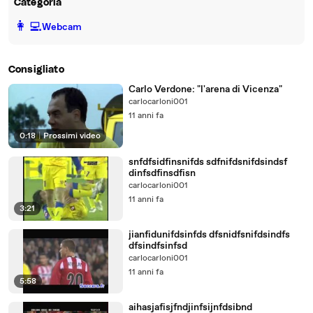
Categoria
️👩‍💻️
Webcam
Consigliato
Carlo Verdone: "l'arena di Vicenza"
carlocarloni001
11 anni fa
0:18
|
Prossimi video
snfdfsidfinsnifds sdfnifdsnifdsindsf
dinfsdfinsdfisn
carlocarloni001
11 anni fa
3:21
jianfidunifdsinfds dfsnidfsnifdsindfs
dfsindfsinfsd
carlocarloni001
11 anni fa
5:58
aihasjafisjfndjinfsijnfdsibnd