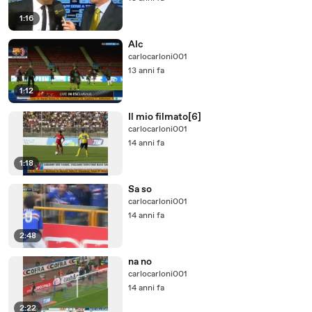
1:16
Alc
carlocarloni001
13 anni fa
1:12
Il mio filmato[6]
carlocarloni001
14 anni fa
1:18
Sa so
carlocarloni001
14 anni fa
2:48
na no
carlocarloni001
14 anni fa
2:22