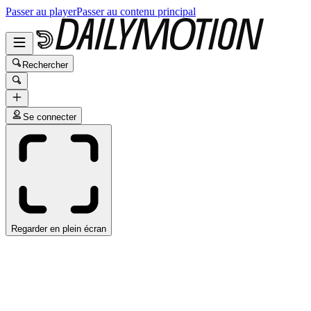
Passer au player
Passer au contenu principal
Rechercher
Se connecter
Regarder en plein écran