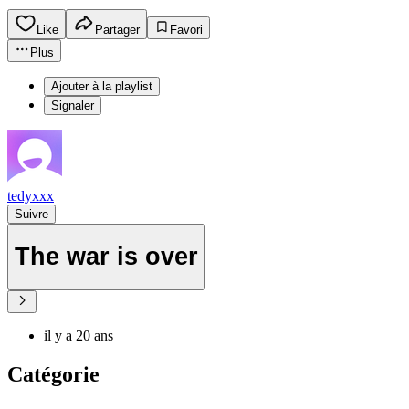
Like
Partager
Favori
Plus
Ajouter à la playlist
Signaler
tedyxxx
Suivre
The war is over
il y a 20 ans
Catégorie