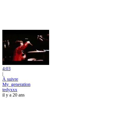
4:03
|
À suivre
My_generation
tedyxxx
il y a 20 ans