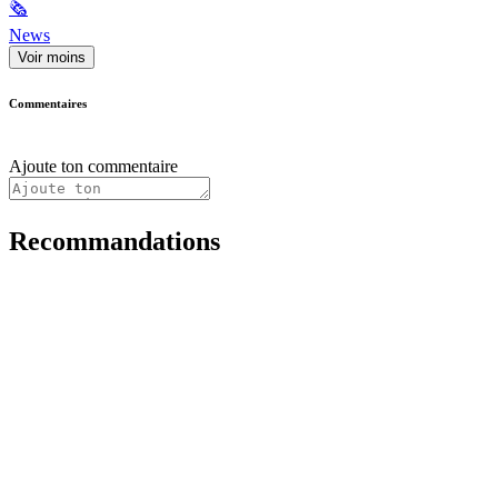
🗞
News
Voir moins
Commentaires
Ajoute ton commentaire
Recommandations