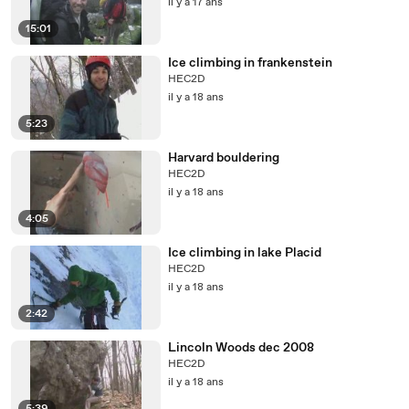
il y a 17 ans
15:01
Ice climbing in frankenstein
HEC2D
il y a 18 ans
5:23
Harvard bouldering
HEC2D
il y a 18 ans
4:05
Ice climbing in lake Placid
HEC2D
il y a 18 ans
2:42
Lincoln Woods dec 2008
HEC2D
il y a 18 ans