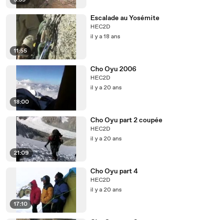
5:39
Escalade au Yosémite
HEC2D
il y a 18 ans
11:55
Cho Oyu 2006
HEC2D
il y a 20 ans
18:00
Cho Oyu part 2 coupée
HEC2D
il y a 20 ans
21:09
Cho Oyu part 4
HEC2D
il y a 20 ans
17:10