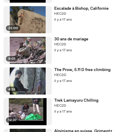
Escalade à Bishop, Californie
HEC2D
il y a 17 ans
25:00
30 ans de mariage
HEC2D
il y a 17 ans
9:01
The Prow, 5.11 D free climbing
HEC2D
il y a 17 ans
4:35
Trek Lamayuru Chilling
HEC2D
il y a 17 ans
12:37
Alpinisme en suisse, Grimentz