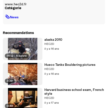
www.hec2d.fr
Catégorie
🗞
News
Recommandations
alaska 2010
HEC2D
il y a 16 ans
14:12
|
À suivre
Hueco Tanks Bouldering pictures
HEC2D
il y a 16 ans
3:39
Harvard business school exam, French
style
HEC2D
il y a 17 ans
0:49