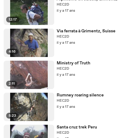
HEC2D
il y a 17 ans
12:17
Via ferrata à Grimentz, Suisse
HEC2D
il y a 17 ans
4:16
Ministry of Truth
HEC2D
il y a 17 ans
2:11
Rumney roaring silence
HEC2D
il y a 17 ans
5:23
Santa cruz trek Peru
HEC2D