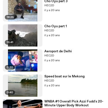
Cho Oyu part 3
HEC2D
il y a 20 ans
18:25
Cho Oyu part 1
HEC2D
il y a 20 ans
15:41
Aeroport de Delhi
HEC2D
il y a 20 ans
0:20
Speed boat sur le Mekong
HEC2D
il y a 20 ans
0:40
WNBA #1 Overall Pick Azzi Fudd's 20-
Minute Upper Body Workout