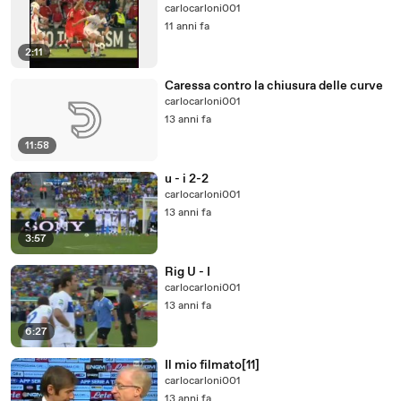
carlocarloni001
11 anni fa
2:11
Caressa contro la chiusura delle curve
carlocarloni001
13 anni fa
11:58
u - i 2-2
carlocarloni001
13 anni fa
3:57
Rig U - I
carlocarloni001
13 anni fa
6:27
Il mio filmato[11]
carlocarloni001
13 anni fa