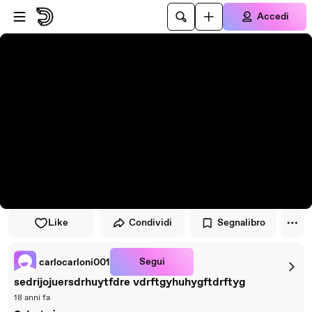
Vai al lettore
Passa al contenuto principale
Accedi
Like
Condividi
Segnalibro
Segui
carlocarloni001
sedrijojuersdrhuytfdre vdrftgyhuhygftdrftyg
18 anni fa