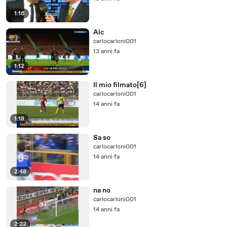
1:16
Alc
carlocarloni001
13 anni fa
1:12
Il mio filmato[6]
carlocarloni001
14 anni fa
1:18
Sa so
carlocarloni001
14 anni fa
2:48
na no
carlocarloni001
14 anni fa
2:22