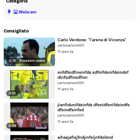
Categoria
️👩‍💻️
Webcam
Consigliato
Carlo Verdone: "l'arena di Vicenza"
carlocarloni001
11 anni fa
0:18
|
Prossimi video
snfdfsidfinsnifds sdfnifdsnifdsindsf
dinfsdfinsdfisn
carlocarloni001
11 anni fa
3:21
jianfidunifdsinfds dfsnidfsnifdsindfs
dfsindfsinfsd
carlocarloni001
11 anni fa
5:58
aihasjafisjfndjinfsijnfdsibnd