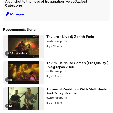
A gunshot to the head of treapination live at Ozzfest
Catégorie
🎵
Musique
Recommandations
Trivium - Live @ Zenith Paris
switcheropunk
il y a 18 ans
9:37
|
À suivre
Trivim - Kirisute Gomen (Pro Quality )
live@Japan 2008
switcheropunk
il y a 18 ans
3:15
Throes of Perdition- With Matt Heafy
And Corey Beaulieu
switcheropunk
il y a 18 ans
1:51