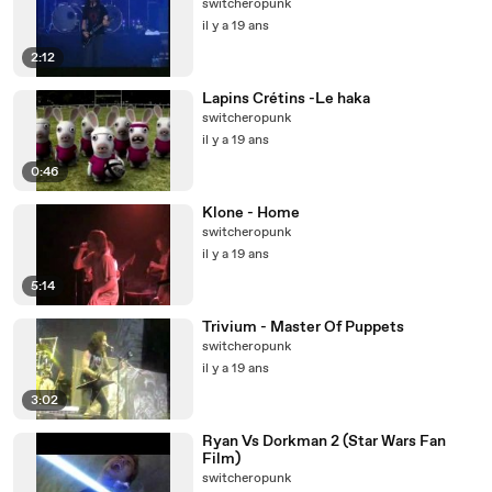
switcheropunk
il y a 19 ans
2:12
Lapins Crétins -Le haka
switcheropunk
il y a 19 ans
0:46
Klone - Home
switcheropunk
il y a 19 ans
5:14
Trivium - Master Of Puppets
switcheropunk
il y a 19 ans
3:02
Ryan Vs Dorkman 2 (Star Wars Fan
Film)
switcheropunk