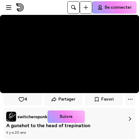
Passer au player
Passer au contenu principal
Se connecter
4
Partager
Favori
Suivre
switcheropunk
A gunshot to the head of trepination
il y a 20 ans