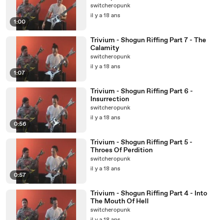
switcheropunk
il y a 18 ans
1:00
Trivium - Shogun Riffing Part 7 - The
Calamity
switcheropunk
il y a 18 ans
1:07
Trivium - Shogun Riffing Part 6 -
Insurrection
switcheropunk
il y a 18 ans
0:56
Trivium - Shogun Riffing Part 5 -
Throes Of Perdition
switcheropunk
il y a 18 ans
0:57
Trivium - Shogun Riffing Part 4 - Into
The Mouth Of Hell
switcheropunk