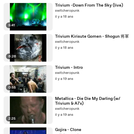
Trivium -Down From The Sky (live)
switcheropunk
il y a 18 ans
5:41
Trivium Kirisute Gomen - Shogun 将軍
switcheropunk
il y a 18 ans
6:26
Trivium - Intro
switcheropunk
il y a 19 ans
0:55
Metallica - Die Die My Darling (w/
Trivium & A7x)
switcheropunk
il y a 19 ans
2:25
Gojira - Clone