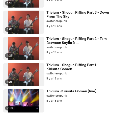
il y a 18 ans
1:10
Trivium - Shogun Riffing Part 3 - Down
From The Sky
switcheropunk
il y a 18 ans
1:01
Trivium - Shogun Riffing Part 2 - Torn
Between Scylla & ...
switcheropunk
il y a 18 ans
1:25
Trivium - Shogun Riffing Part 1 -
Kirisute Gomen
switcheropunk
il y a 18 ans
1:21
Trivium -Kirisute Gomen (live)
switcheropunk
il y a 18 ans
7:38