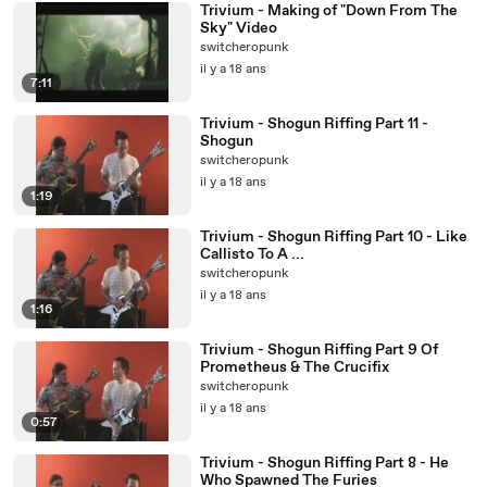
Trivium - Making of "Down From The
Sky" Video
switcheropunk
il y a 18 ans
7:11
Trivium - Shogun Riffing Part 11 -
Shogun
switcheropunk
il y a 18 ans
1:19
Trivium - Shogun Riffing Part 10 - Like
Callisto To A ...
switcheropunk
il y a 18 ans
1:16
Trivium - Shogun Riffing Part 9 Of
Prometheus & The Crucifix
switcheropunk
il y a 18 ans
0:57
Trivium - Shogun Riffing Part 8 - He
Who Spawned The Furies