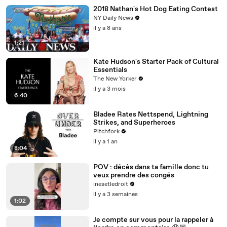
2018 Nathan's Hot Dog Eating Contest
NY Daily News
il y a 8 ans
1:21
Kate Hudson's Starter Pack of Cultural
Essentials
The New Yorker
il y a 3 mois
6:40
Bladee Rates Nettspend, Lightning
Strikes, and Superheroes
Pitchfork
il y a 1 an
8:04
POV : décès dans ta famille donc tu
veux prendre des congés
inesetledroit
il y a 3 semaines
1:02
Je compte sur vous pour la rappeler à