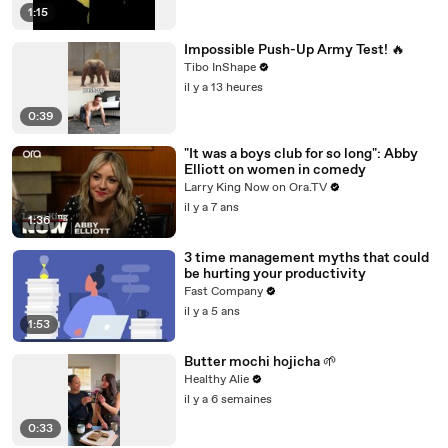
1:15
Impossible Push-Up Army Test! 🔥
Tibo InShape
il y a 13 heures
0:39
"It was a boys club for so long": Abby
Elliott on women in comedy
Larry King Now on Ora.TV
il y a 7 ans
1:36
3 time management myths that could
be hurting your productivity
Fast Company
il y a 5 ans
1:53
Butter mochi hojicha 🌱
Healthy Alie
il y a 6 semaines
0:33