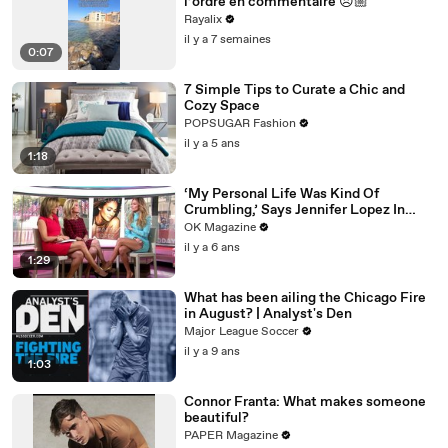
l’ordre en commentaire 😠🏼
Rayalix
il y a 7 semaines
0:07
7 Simple Tips to Curate a Chic and
Cozy Space
POPSUGAR Fashion
il y a 5 ans
1:18
‘My Personal Life Was Kind Of
Crumbling,’ Says Jennifer Lopez In
REELZ Doc Detailing Her Scariest
OK Magazine
Moment
il y a 6 ans
1:29
What has been ailing the Chicago Fire
in August? | Analyst's Den
Major League Soccer
il y a 9 ans
1:03
Connor Franta: What makes someone
beautiful?
PAPER Magazine