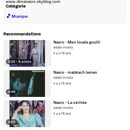
www.dimanasro.skyblog.com
Catégorie
🎵
Musique
Recommandations
Nasro - Men louala goulili
eddai mosta
il y a 18 ans
5:25
|
À suivre
Nasro - mabkach laman
eddai mosta
il y a 18 ans
4:49
Nasro - La véritée
eddai mosta
il y a 18 ans
4:53