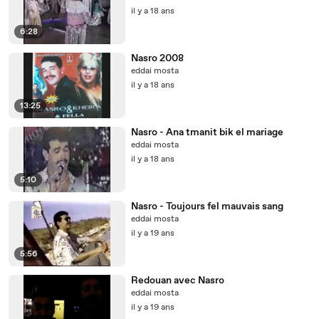
il y a 18 ans
6:28
Nasro 2008
eddai mosta
il y a 18 ans
13:25
Nasro - Ana tmanit bik el mariage
eddai mosta
il y a 18 ans
5:10
Nasro - Toujours fel mauvais sang
eddai mosta
il y a 19 ans
5:56
Redouan avec Nasro
eddai mosta
il y a 19 ans