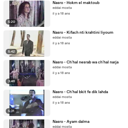
Nasro - Hokm el maktoub
eddai mosta
il y a 18 ans
5:20
Nasro - Kifach nti krahtini liyoum
eddai mosta
il y a 18 ans
5:42
Nasro - Ch'hal nesrab wa ch'hal narja
eddai mosta
il y a 18 ans
3:46
Nasro - Ch'hal bkit fe dik lahda
eddai mosta
il y a 18 ans
5:31
Nasro - Ayam dalma
eddai mosta