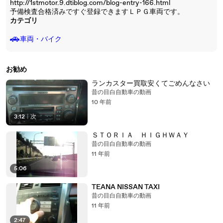
http://1stmotor.9.dtiblog.com/blog-entry-166.html
予備検査合格済みですぐ登録できますＬＰＧ車両です。
カテゴリ
🚗
車両・バイク
お勧め
ランカスター買取安くてごめんなさい
昔の目白自動車の動画
10 年前
3:12
|
次
ＳＴＯＲＩＡ ＨＩＧＨＷＡＹ
昔の目白自動車の動画
11 年前
5:06
TEANA NISSAN TAXI
昔の目白自動車の動画
11 年前
2:47