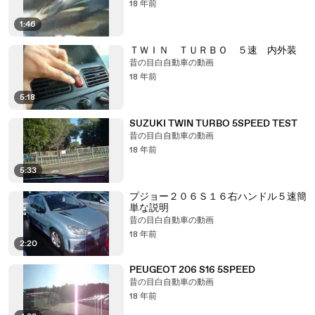
18 年前
1:46
ＴＷＩＮ ＴＵＲＢＯ ５速 内外装
昔の目白自動車の動画
18 年前
5:18
SUZUKI TWIN TURBO 5SPEED TEST
昔の目白自動車の動画
18 年前
5:33
プジョー２０６Ｓ１６右ハンドル５速簡
単な説明
昔の目白自動車の動画
18 年前
2:20
PEUGEOT 206 S16 5SPEED
昔の目白自動車の動画
18 年前