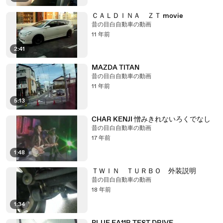
ＣＡＬＤＩＮＡ ＺＴ movie
昔の目白自動車の動画
11 年前
2:41
MAZDA TITAN
昔の目白自動車の動画
11 年前
5:13
CHAR KENJI 憎みきれないろくでなし
昔の目白自動車の動画
17 年前
1:48
ＴＷＩＮ ＴＵＲＢＯ 外装説明
昔の目白自動車の動画
18 年前
1:34