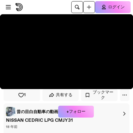
プレイヤーにスキップ
メインコンテンツにスキップ
ログイン
ブックマー
1
共有する
ク
+フォロー
昔の目白自動車の動画
NISSAN CEDRIC LPG CMJY31
18 年前