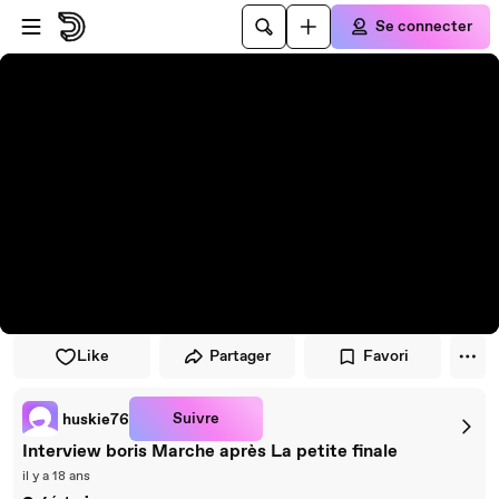
Passer au player
Passer au contenu principal
Se connecter
Like
Partager
Favori
Suivre
huskie76
Interview boris Marche après La petite finale
il y a 18 ans