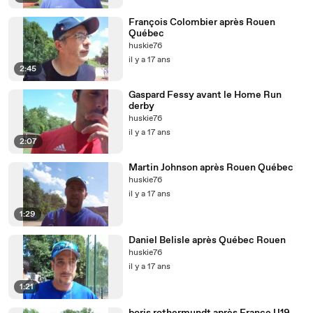
François Colombier après Rouen
Québec
huskie76
il y a 17 ans
2:45
Gaspard Fessy avant le Home Run
derby
huskie76
il y a 17 ans
2:07
Martin Johnson après Rouen Québec
huskie76
il y a 17 ans
1:29
Daniel Belisle après Québec Rouen
huskie76
il y a 17 ans
1:21