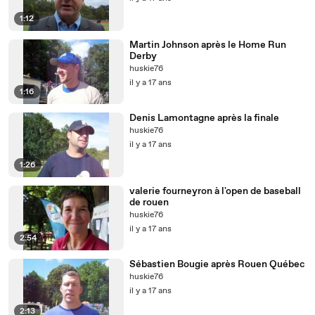
1:12
Martin Johnson après le Home Run
Derby
huskie76
il y a 17 ans
1:16
Denis Lamontagne après la finale
huskie76
il y a 17 ans
1:26
valerie fourneyron à l'open de baseball
de rouen
huskie76
il y a 17 ans
2:54
Sébastien Bougie après Rouen Québec
huskie76
il y a 17 ans
2:13