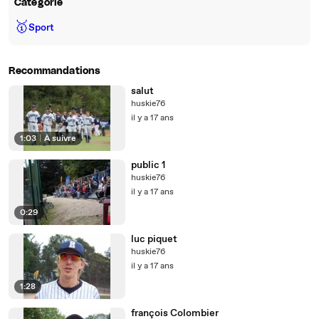
Catégorie
🥇
Sport
Recommandations
salut
huskie76
il y a 17 ans
1:03
|
À suivre
public 1
huskie76
il y a 17 ans
0:29
luc piquet
huskie76
il y a 17 ans
1:28
françois Colombier