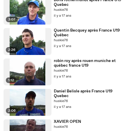
boris rothermundt après France U19
Quebec
huskie76
il y a 17 ans
3:07
Quentin Becquey après France U19
Québec
huskie76
il y a 17 ans
2:26
robin roy après rouen muniche et
québec france U19
huskie76
il y a 17 ans
1:12
Daniel Belisle après France U19
Quebec
huskie76
il y a 17 ans
2:06
XAVIER OPEN
huskie76