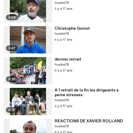
huskie76
il y a 17 ans
2:08
Christophe Goniot
huskie76
il y a 17 ans
3:47
dernier retrait
huskie76
il y a 17 ans
0:32
A 1 retrait de la fin les dirigeants a
peine stresses
huskie76
il y a 17 ans
0:37
REACTIONS DE XAVIER ROLLAND
huskie76
il y a 17 ans