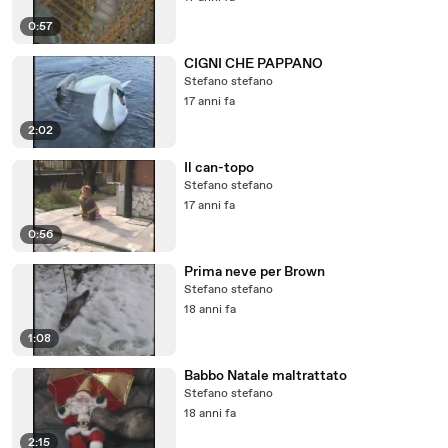
0:57
CIGNI CHE PAPPANO
Stefano stefano
17 anni fa
2:02
Il can-topo
Stefano stefano
17 anni fa
0:56
Prima neve per Brown
Stefano stefano
18 anni fa
1:08
Babbo Natale maltrattato
Stefano stefano
18 anni fa
2:15