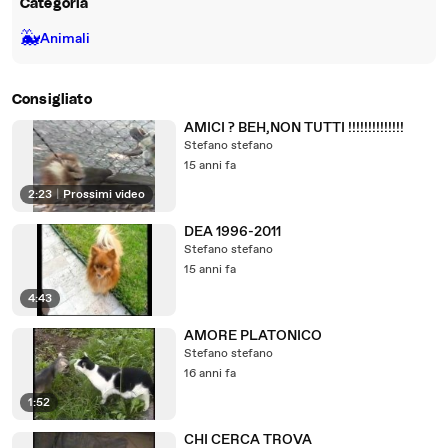
Categoria
🐳
Animali
Consigliato
AMICI ? BEH,NON TUTTI !!!!!!!!!!!!!!
Stefano stefano
15 anni fa
2:23
|
Prossimi video
DEA 1996-2011
Stefano stefano
15 anni fa
4:43
AMORE PLATONICO
Stefano stefano
16 anni fa
1:52
CHI CERCA TROVA