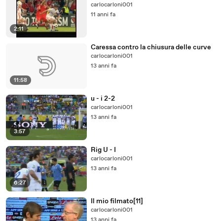
carlocarloni001
11 anni fa
2:11
Caressa contro la chiusura delle curve
carlocarloni001
13 anni fa
11:58
u - i 2-2
carlocarloni001
13 anni fa
3:57
Rig U - I
carlocarloni001
13 anni fa
6:27
Il mio filmato[11]
carlocarloni001
13 anni fa