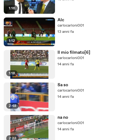
1:16
Alc
carlocarloni001
13 anni fa
1:12
Il mio filmato[6]
carlocarloni001
14 anni fa
1:18
Sa so
carlocarloni001
14 anni fa
2:48
na no
carlocarloni001
14 anni fa
2:22