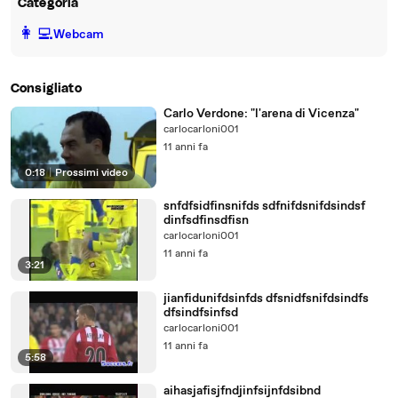
Categoria
️👩‍💻️
Webcam
Consigliato
Carlo Verdone: "l'arena di Vicenza"
carlocarloni001
11 anni fa
0:18
|
Prossimi video
snfdfsidfinsnifds sdfnifdsnifdsindsf
dinfsdfinsdfisn
carlocarloni001
11 anni fa
3:21
jianfidunifdsinfds dfsnidfsnifdsindfs
dfsindfsinfsd
carlocarloni001
11 anni fa
5:58
aihasjafisjfndjinfsijnfdsibnd