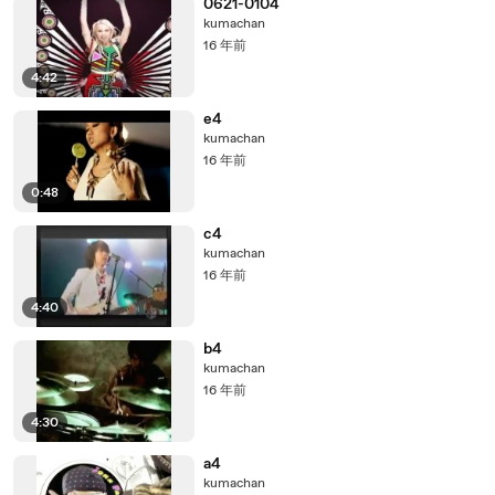
0621-0104
kumachan
16 年前
4:42
e4
kumachan
16 年前
0:48
c4
kumachan
16 年前
4:40
b4
kumachan
16 年前
4:30
a4
kumachan