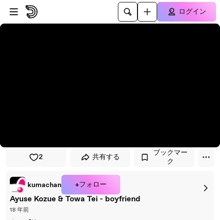
プレイヤーにスキップ
メインコンテンツにスキップ
ログイン
ブックマー
2
共有する
ク
+フォロー
kumachan
Ayuse Kozue & Towa Tei - boyfriend
18 年前