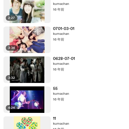
kumachan
16 年前
2:27
0701-03-01
kumachan
16 年前
3:36
0628-07-01
kumachan
16 年前
3:32
55
kumachan
16 年前
4:26
11
kumachan